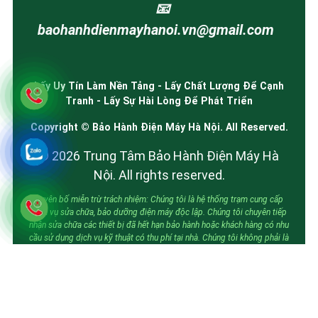
📧
baohanhdienmayhanoi.vn@gmail.com
Lấy Uy Tín Làm Nền Tảng - Lấy Chất Lượng Để Cạnh
Tranh - Lấy Sự Hài Lòng Để Phát Triển
Copyright © Bảo Hành Điện Máy Hà Nội. All Reserved.
© 2026 Trung Tâm Bảo Hành Điện Máy Hà
Nội. All rights reserved.
Tuyên bố miễn trừ trách nhiệm: Chúng tôi là hệ thống trạm cung cấp
dịch vụ sửa chữa, bảo dưỡng điện máy độc lập. Chúng tôi chuyên tiếp
nhận sửa chữa các thiết bị đã hết hạn bảo hành hoặc khách hàng có nhu
cầu sử dụng dịch vụ kỹ thuật có thu phí tại nhà. Chúng tôi không phải là
trung tâm bảo hành ủy quyền của các hãng. Các thương hiệu được nhắc
đến nhằm mục đích mô tả loại thiết bị mà chúng tôi cung cấp dịch vụ.