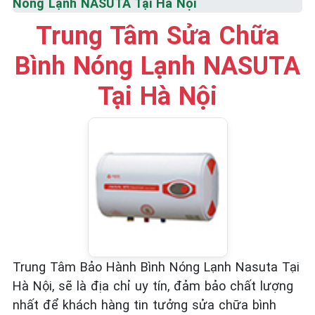
Nóng Lạnh NASUTA Tại Hà Nội
☎️ 09.86.85.89.22
Trung Tâm Sửa Chữa
Bình Nóng Lạnh NASUTA
Tại Hà Nội
Trung Tâm Bảo Hành Bình Nóng Lạnh Nasuta Tại
Hà Nội, sẽ là địa chỉ uy tín, đảm bảo chất lượng
nhất để khách hàng tin tưởng sửa chữa bình