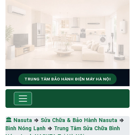
TRUNG TÂM BẢO HÀNH ĐIỆN MÁY HÀ NỘI
SỬA CHỮA & BẢO HÀNH
NASUTA
Tốc Độ Tối Đa • Chất Lượng Tối Ưu • Chi Phí Tối
🏛️
Nasuta
⇒
Sửa Chữa & Bảo Hành Nasuta
⇒
Thiểu
Bình Nóng Lạnh
⇒
Trung Tâm Sửa Chữa Bình