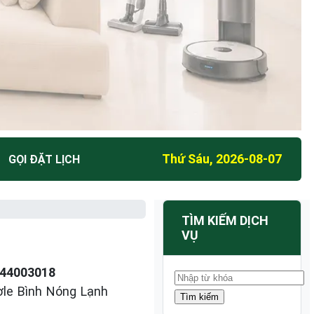
Thứ Sáu, 2026-08-07
GỌI ĐẶT LỊCH
TÌM KIẾM DỊCH
VỤ
44003018
ơle Bình Nóng Lạnh