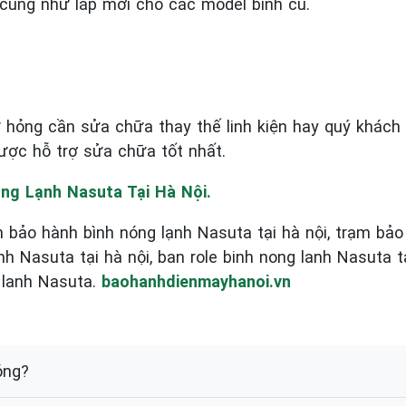
 cũng như lắp mới cho các model bình cũ.
hỏng cần sửa chữa thay thế linh kiện hay quý khách 
ợc hỗ trợ sửa chữa tốt nhất.
ng Lạnh Nasuta Tại Hà Nội.
âm bảo hành bình nóng lạnh Nasuta tại hà nội, trạm bả
h Nasuta tại hà nội, ban role binh nong lanh Nasuta ta
 lanh Nasuta.
baohanhdienmayhanoi.vn
óng?