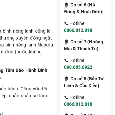
🏠
Cơ sở 6 (Hà
Đông & Hoài Đức):
📞 Hotline:
0866.812.818
 bình nóng lạnh cũng là
i thường xuyên đóng ngắt
🏠
Cơ sở 7 (Hoàng
ủa bình nóng lạnh Nasuta
Mai & Thanh Trì):
uột đun (nước không
📞 Hotline:
098.685.8922
ng Tâm Bảo Hành Bình
.
🏠
Cơ sở 8 (Bắc Từ
Liêm & Cầu Diễn):
bảo hành. Cộng với đội
hiệp, chắc chắn sẽ làm
📞 Hotline:
0866.812.818
: