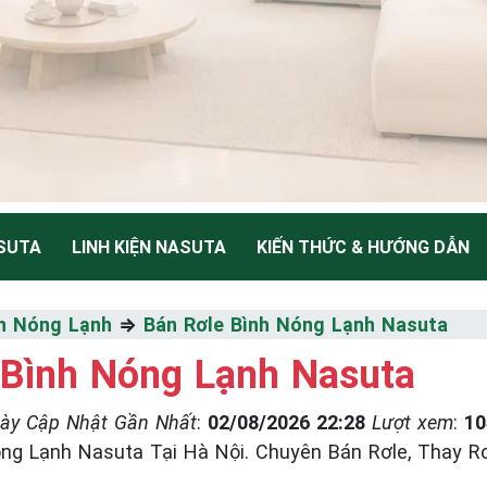
SUTA
LINH KIỆN NASUTA
KIẾN THỨC & HƯỚNG DẪN
NH
h Nóng Lạnh
⇒
Bán Rơle Bình Nóng Lạnh Nasuta
 Bình Nóng Lạnh Nasuta
Thiểu
ày Cập Nhật Gần Nhất
:
02/08/2026 22:28
Lượt xem
:
10
g Lạnh Nasuta Tại Hà Nội. Chuyên Bán Rơle, Thay R