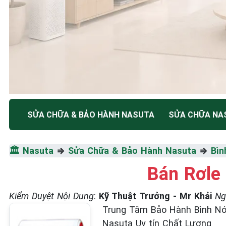
TRUNG TÂM BẢO HÀNH ĐIỆN MÁY HÀ NỘI
SỬA CHỮA & BẢO HÀNH NASUTA
SỬA CHỮA NA
SỬA CHỮA & BẢO HÀ
🏛️
Nasuta
⇒
Sửa Chữa & Bảo Hành Nasuta
⇒
Bìn
NASUTA
Bán Rơle
Tốc Độ Tối Đa • Chất Lượng Tối Ưu • Chi Phí Tối 
Kiểm Duyệt Nội Dung
:
Kỹ Thuật Trưởng - Mr Khải
Ng
Trung Tâm Bảo Hành Bình Nón
☎️ 09.86.85.89.22
Nasuta Uy tín Chất Lượng