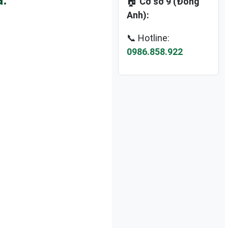
🏠
Cơ sở 9 (Đông
Anh):
📞 Hotline:
0986.858.922