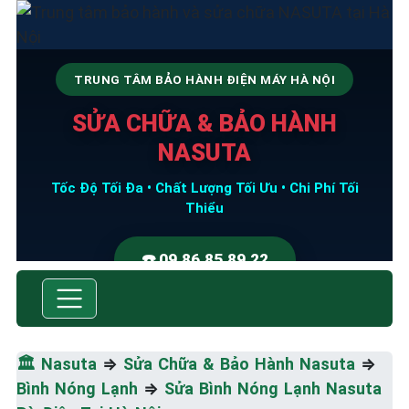
TRUNG TÂM BẢO HÀNH ĐIỆN MÁY HÀ NỘI
SỬA CHỮA & BẢO HÀNH
NASUTA
Tốc Độ Tối Đa • Chất Lượng Tối Ưu • Chi Phí Tối
Thiểu
☎️ 09.86.85.89.22
🏛️
Nasuta
⇒
Sửa Chữa & Bảo Hành Nasuta
⇒
Bình Nóng Lạnh
⇒
Sửa Bình Nóng Lạnh Nasuta