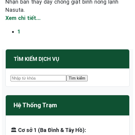
Nhận bán thay dây chống giật bình nóng lạnh
Nasuta.
Xem chi tiết...
1
TÌM KIẾM DỊCH VỤ
Hệ Thống Trạm
🏛️
Cơ sở 1 (Ba Đình & Tây Hồ):