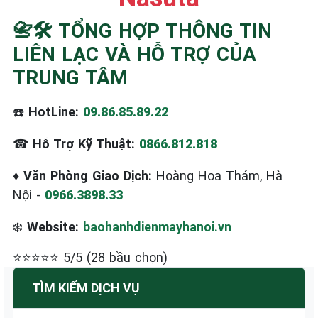
☎️ 09.86.85.89.22
📇🛠️ TỔNG HỢP THÔNG TIN
LIÊN LẠC VÀ HỖ TRỢ CỦA
TRUNG TÂM
☎️
HotLine:
09.86.85.89.22
☎
Hỗ Trợ Kỹ Thuật:
0866.812.818
♦
Văn Phòng Giao Dịch:
Hoàng Hoa Thám, Hà
Nội -
0966.3898.33
❄️
Website:
baohanhdienmayhanoi.vn
⭐⭐⭐⭐⭐ 5/5 (28 bầu chọn)
TÌM KIẾM DỊCH VỤ