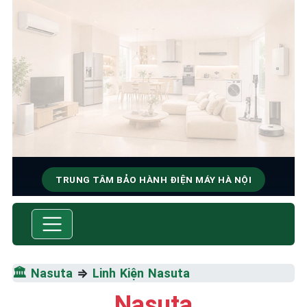
TRUNG TÂM BẢO HÀNH ĐIỆN MÁY HÀ NỘI
SỬA CHỮA & BẢO HÀNH
NASUTA
Tốc Độ Tối Đa • Chất Lượng Tối Ưu • Chi Phí Tối
🏛️
Nasuta
⇒
Linh Kiện Nasuta
Thiểu
Nasuta