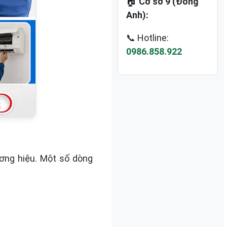
🏠
Cơ sở 9 (Đông
Anh):
📞 Hotline:
0986.858.922
ơng hiệu. Một số dòng