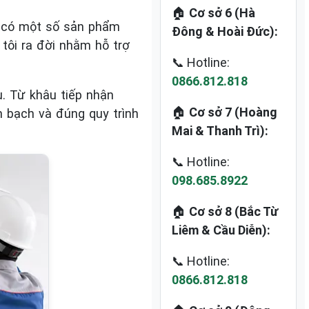
🏠
Cơ sở 6 (Hà
ẫn có một số sản phẩm
Đông & Hoài Đức):
 tôi ra đời nhằm hỗ trợ
📞 Hotline:
0866.812.818
u. Từ khâu tiếp nhận
🏠
Cơ sở 7 (Hoàng
h bạch và đúng quy trình
Mai & Thanh Trì):
📞 Hotline:
098.685.8922
🏠
Cơ sở 8 (Bắc Từ
Liêm & Cầu Diễn):
📞 Hotline:
0866.812.818