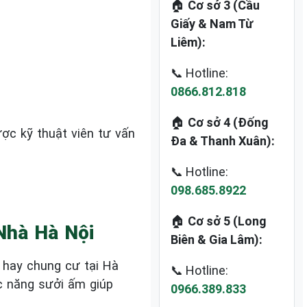
🏠
Cơ sở 3 (Cầu
Giấy & Nam Từ
Liêm):
📞 Hotline:
0866.812.818
🏠
Cơ sở 4 (Đống
ược kỹ thuật viên tư vấn
Đa & Thanh Xuân):
📞 Hotline:
098.685.8922
🏠
Cơ sở 5 (Long
Nhà Hà Nội
Biên & Gia Lâm):
g hay chung cư tại Hà
📞 Hotline:
c năng sưởi ấm giúp
0966.389.833