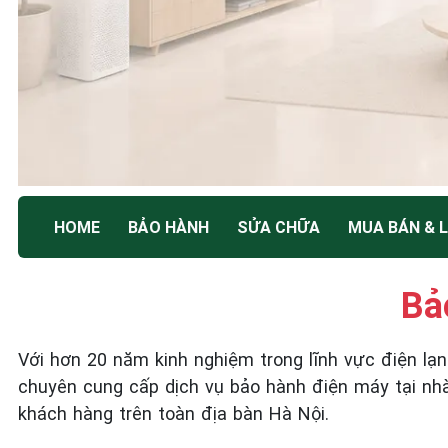
TRUNG TÂM BẢO HÀNH ĐIỆN MÁY HÀ NỘI
HOME
BẢO HÀNH
SỬA CHỮA
MUA BÁN & L
SỬA CHỮA & BẢO
HÀNH
Bả
Tốc Độ Tối Đa • Chất Lượng Tối Ưu • Chi Phí Tối
Với hơn 20 năm kinh nghiệm trong lĩnh vực điện lạ
Thiểu
chuyên cung cấp dịch vụ bảo hành điện máy tại nh
khách hàng trên toàn địa bàn Hà Nội.
☎️ 09.86.85.89.22