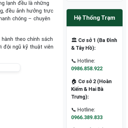
óng lạnh đều là những
ọng, đều ảnh hưởng trực
Hệ Thống Trạm
 nhanh chóng – chuyên
o hành theo chính sách
🏛️
Cơ sở 1 (Ba Đình
 đội ngũ kỹ thuật viên
& Tây Hồ):
📞 Hotline:
0986.858.922
🏠
Cơ sở 2 (Hoàn
Kiếm & Hai Bà
Trưng):
📞 Hotline:
0966.389.833