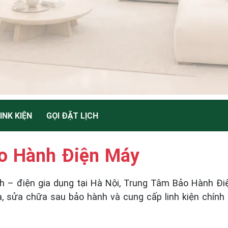
INK KIỆN
GỌI ĐẶT LỊCH
o Hành Điện Máy
nh – điện gia dụng tại Hà Nội, Trung Tâm Bảo Hành Đi
à, sửa chữa sau bảo hành và cung cấp linh kiện chín