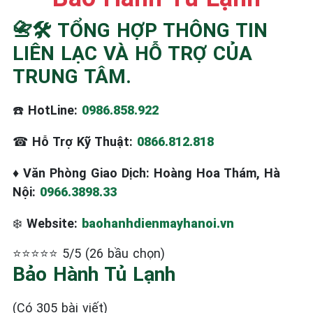
📇🛠️ TỔNG HỢP THÔNG TIN
LIÊN LẠC VÀ HỖ TRỢ CỦA
TRUNG TÂM.
☎️
HotLine:
0986.858.922
☎
Hỗ Trợ Kỹ Thuật:
0866.812.818
♦
Văn Phòng Giao Dịch: Hoàng Hoa Thám, Hà
Nội:
0966.3898.33
❄️
Website:
baohanhdienmayhanoi.vn
⭐⭐⭐⭐⭐ 5/5 (26 bầu chọn)
Bảo Hành Tủ Lạnh
(Có 305 bài viết)