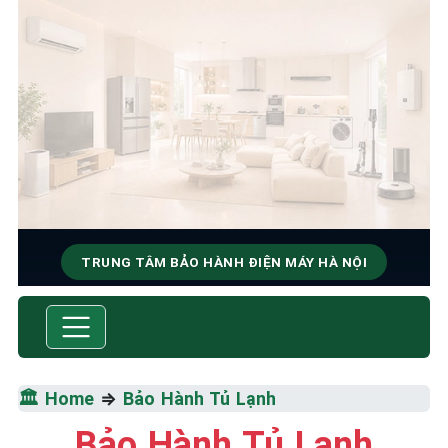
TRUNG TÂM BẢO HÀNH ĐIỆN MÁY HÀ NỘI
SỬA CHỮA & BẢO HÀNH
Tốc Độ Tối Đa • Chất Lượng Tối Ưu • Chi Phí Tối
Thiểu
🏛️ Home
⇒
Bảo Hành Tủ Lạnh
☎️ 09.86.85.89.22
Bảo Hành Tủ Lạnh