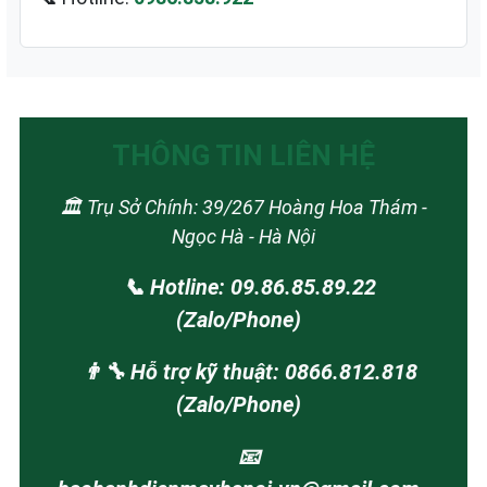
THÔNG TIN LIÊN HỆ
🏛️ Trụ Sở Chính: 39/267 Hoàng Hoa Thám -
Ngọc Hà - Hà Nội
📞 Hotline: 09.86.85.89.22
(Zalo/Phone)
👨‍🔧 Hỗ trợ kỹ thuật: 0866.812.818
(Zalo/Phone)
📧