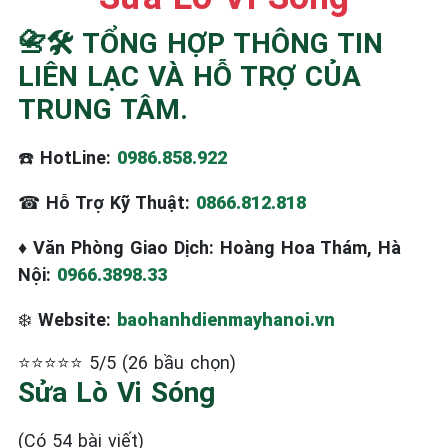
📇🛠️ TỔNG HỢP THÔNG TIN
LIÊN LẠC VÀ HỖ TRỢ CỦA
TRUNG TÂM.
☎️
HotLine:
0986.858.922
☎
Hỗ Trợ Kỹ Thuật:
0866.812.818
♦
Văn Phòng Giao Dịch: Hoàng Hoa Thám, Hà
Nội:
0966.3898.33
❄️
Website:
baohanhdienmayhanoi.vn
⭐⭐⭐⭐⭐ 5/5 (26 bầu chọn)
Sửa Lò Vi Sóng
(Có 54 bài viết)