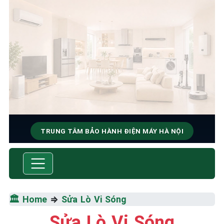
TRUNG TÂM BẢO HÀNH ĐIỆN MÁY HÀ NỘI
SỬA CHỮA & BẢO HÀNH
Tốc Độ Tối Đa • Chất Lượng Tối Ưu • Chi Phí Tối
Thiểu
🏛️ Home
⇒
Sửa Lò Vi Sóng
☎️ 09.86.85.89.22
Sửa Lò Vi Sóng