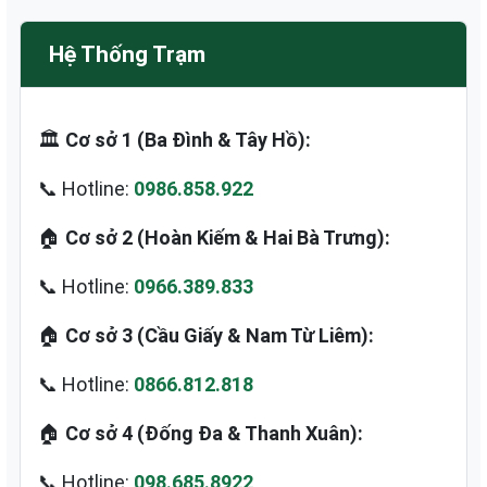
Hệ Thống Trạm
🏛️
Cơ sở 1 (Ba Đình & Tây Hồ):
📞 Hotline:
0986.858.922
🏠
Cơ sở 2 (Hoàn Kiếm & Hai Bà Trưng):
📞 Hotline:
0966.389.833
🏠
Cơ sở 3 (Cầu Giấy & Nam Từ Liêm):
📞 Hotline:
0866.812.818
🏠
Cơ sở 4 (Đống Đa & Thanh Xuân):
📞 Hotline:
098.685.8922