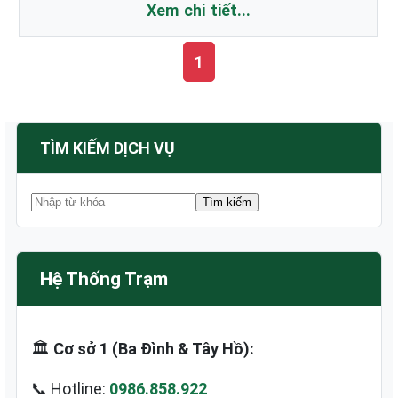
Xem chi tiết...
1
TÌM KIẾM DỊCH VỤ
Hệ Thống Trạm
🏛️
Cơ sở 1 (Ba Đình & Tây Hồ):
📞 Hotline:
0986.858.922