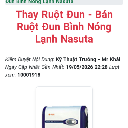
Đun Bình Nóng Lạnh Nasuta
☎️ 09.86.85.89.22
Thay Ruột Đun - Bán
Ruột Đun Bình Nóng
Lạnh Nasuta
Kiểm Duyệt Nội Dung
:
Kỹ Thuật Trưởng - Mr Khải
Ngày Cập Nhật Gần Nhất
:
19/05/2026 22:28
Lượt
xem
:
10001918