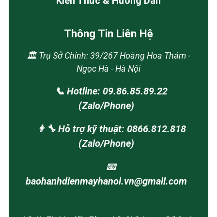
Kiến Thức & Hướng Dẫn
Thông Tin Liên Hệ
🏛️ Trụ Sở Chính: 39/267 Hoàng Hoa Thám -
Ngọc Hà - Hà Nội
📞 Hotline: 09.86.85.89.22
(Zalo/Phone)
👨‍🔧 Hỗ trợ kỹ thuật: 0866.812.818
(Zalo/Phone)
📧
baohanhdienmayhanoi.vn@gmail.com