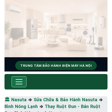
TRUNG TÂM BẢO HÀNH ĐIỆN MÁY HÀ NỘI
SỬA CHỮA & BẢO HÀNH
NASUTA
Tốc Độ Tối Đa • Chất Lượng Tối Ưu • Chi Phí Tối
🏛️
Nasuta
⇒
Sửa Chữa & Bảo Hành Nasuta
⇒
Thiểu
Bình Nóng Lạnh
⇒
Thay Ruột Đun - Bán Ruột