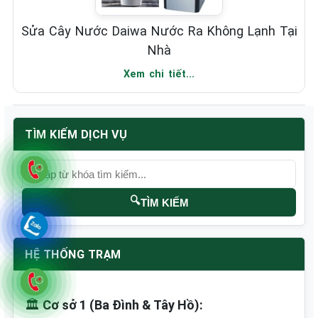
Sửa Cây Nước Daiwa Nước Ra Không Lạnh Tại
Nhà
Xem chi tiết...
TÌM KIẾM DỊCH VỤ
🔍
TÌM KIẾM
HỆ THỐNG TRẠM
🏛️
Cơ sở 1 (Ba Đình & Tây Hồ):