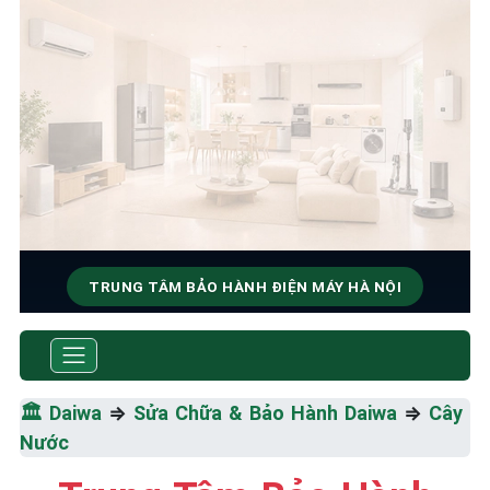
TRUNG TÂM BẢO HÀNH ĐIỆN MÁY HÀ NỘI
SỬA CHỮA & BẢO HÀNH
DAIWA
🏛️
Daiwa
⇒
Sửa Chữa & Bảo Hành Daiwa
⇒
Cây
Tốc Độ Tối Đa • Chất Lượng Tối Ưu • Chi Phí Tối
Nước
Thiểu