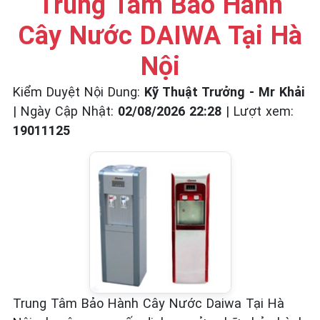
Trung Tâm Bảo Hành
☎️ 09.86.85.89.22
Cây Nước DAIWA Tại Hà
Nội
Kiểm Duyệt Nội Dung:
Kỹ Thuật Trưởng - Mr Khải
|
Ngày Cập Nhật:
02/08/2026 22:28
|
Lượt xem:
19011125
Trung Tâm Bảo Hành Cây Nước Daiwa Tại Hà