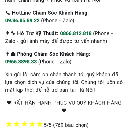
📞 HotLine Chăm Sóc Khách Hàng:
09.86.85.89.22
(Phone - Zalo)
👨‍🔧 Hỗ Trợ Kỹ Thuật:
0866.812.818
(Phone -
Zalo - gửi ảnh máy để được tư vấn nhanh)
👨‍💼 Phòng Chăm Sóc Khách Hàng:
0966.3898.33
(Phone - Zalo)
Xin gửi lời cảm ơn chân thành tới quý khách đã
lựa chọn dịch vụ của chúng tôi. Chúng tôi luôn có
mặt kịp thời để hỗ trợ bạn tại Hà Nội!
❤️ RẤT HÂN HẠNH PHỤC VỤ QUÝ KHÁCH HÀNG
❤️
★
★
★
★
★
5/5 (769 bầu chọn)