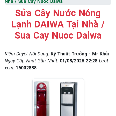
Nhà / Sua Cay Nuoc Daiwa
☎️ 09.86.85.89.22
Sửa Cây Nước Nóng
Lạnh DAIWA Tại Nhà /
Sua Cay Nuoc Daiwa
Kiểm Duyệt Nội Dung
:
Kỹ Thuật Trưởng - Mr Khải
Ngày Cập Nhật Gần Nhất
:
01/08/2026 22:28
Lượt
xem
:
16002838