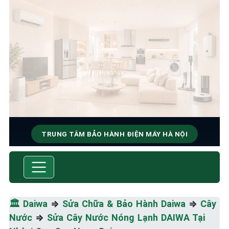
TRUNG TÂM BẢO HÀNH ĐIỆN MÁY HÀ NỘI
SỬA CHỮA & BẢO HÀNH
DAIWA
Tốc Độ Tối Đa • Chất Lượng Tối Ưu • Chi Phí Tối
🏛️
Daiwa
⇒
Sửa Chữa & Bảo Hành Daiwa
⇒
Cây
Thiểu
Nước
⇒
Sửa Cây Nước Nóng Lạnh DAIWA Tại