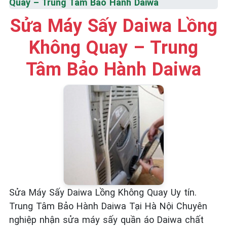
Quay – Trung Tâm Bảo Hành Daiwa
☎️ 09.86.85.89.22
Sửa Máy Sấy Daiwa Lồng
Không Quay – Trung
Tâm Bảo Hành Daiwa
Sửa Máy Sấy Daiwa Lồng Không Quay Uy tín.
Trung Tâm Bảo Hành Daiwa Tại Hà Nội Chuyên
nghiệp nhận sửa máy sấy quần áo Daiwa chất