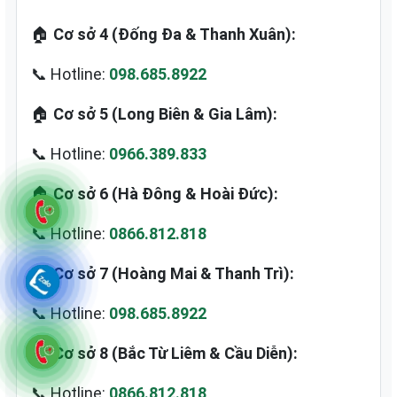
🏠
Cơ sở 4 (Đống Đa & Thanh Xuân):
📞 Hotline:
098.685.8922
🏠
Cơ sở 5 (Long Biên & Gia Lâm):
📞 Hotline:
0966.389.833
🏠
Cơ sở 6 (Hà Đông & Hoài Đức):
📞 Hotline:
0866.812.818
🏠
Cơ sở 7 (Hoàng Mai & Thanh Trì):
📞 Hotline:
098.685.8922
🏠
Cơ sở 8 (Bắc Từ Liêm & Cầu Diễn):
📞 Hotline:
0866.812.818