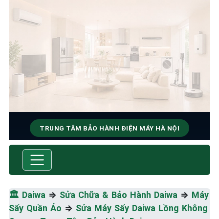
TRUNG TÂM BẢO HÀNH ĐIỆN MÁY HÀ NỘI
SỬA CHỮA & BẢO HÀNH
DAIWA
Tốc Độ Tối Đa • Chất Lượng Tối Ưu • Chi Phí Tối
🏛️
Daiwa
⇒
Sửa Chữa & Bảo Hành Daiwa
⇒
Máy
Thiểu
Sấy Quần Áo
⇒
Sửa Máy Sấy Daiwa Lồng Không