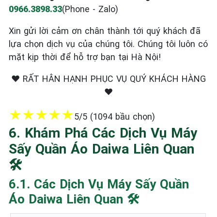
0966.3898.33
(Phone - Zalo)
Xin gửi lời cảm ơn chân thành tới quý khách đã
lựa chọn dịch vụ của chúng tôi. Chúng tôi luôn có
mặt kịp thời để hỗ trợ bạn tại Hà Nội!
❤️ RẤT HÂN HẠNH PHỤC VỤ QUÝ KHÁCH HÀNG
❤️
★
★
★
★
★
5/5 (1094 bầu chọn)
6. Khám Phá Các Dịch Vụ Máy
Sấy Quần Áo Daiwa Liên Quan
🛠️
6.1. Các Dịch Vụ Máy Sấy Quần
Áo Daiwa Liên Quan 🛠️