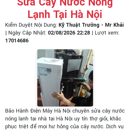
Sửa Cây Nước Nóng
☎️ 09.86.85.89.22
Lạnh Tại Hà Nội
Kiểm Duyệt Nội Dung:
Kỹ Thuật Trưởng - Mr Khải
|
Ngày Cập Nhật:
02/08/2026 22:28
|
Lượt xem:
17014686
Bảo Hành Điện Máy Hà Nội chuyên sửa cây nước
nóng lạnh tại nhà tại Hà Nội uy tín thợ giỏi, khắc
phục triệt để mọi hư hỏng của cây nước. Dịch vụ