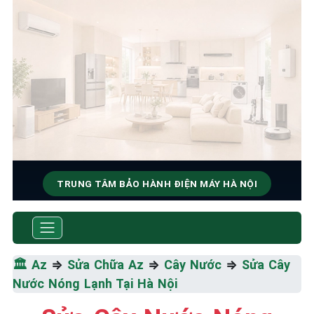
TRUNG TÂM BẢO HÀNH ĐIỆN MÁY HÀ NỘI
SỬA CHỮA & BẢO HÀNH CÂY
NƯỚC
🏛️
Az
⇒
Sửa Chữa Az
⇒
Cây Nước
⇒
Sửa Cây
Tốc Độ Tối Đa • Chất Lượng Tối Ưu • Chi Phí Tối
Nước Nóng Lạnh Tại Hà Nội
Thiểu