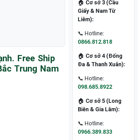
🏠
Cơ sở 3 (Cầu
Giấy & Nam Từ
Liêm):
📞 Hotline:
0866.812.818
🏠
Cơ sở 4 (Đống
nh. Free Ship
Đa & Thanh Xuân):
 Bắc Trung Nam
📞 Hotline:
098.685.8922
🏠
Cơ sở 5 (Long
)
Biên & Gia Lâm):
📞 Hotline:
0966.389.833