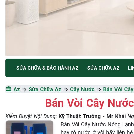
TRUNG TÂM BẢO HÀNH ĐIỆN MÁY HÀ NỘI
SỬA CHỮA & BẢO HÀNH AZ
SỬA CHỮA AZ
LI
SỬA CHỮA & BẢO HÀ
🏛️
Az
⇒
Sửa Chữa Az
⇒
Cây Nước
⇒
Bán Vòi Câ
NƯỚC
Bán Vòi Cây Nước
Tốc Độ Tối Đa • Chất Lượng Tối Ưu • Chi Phí Tối 
Kiểm Duyệt Nội Dung
:
Kỹ Thuật Trưởng - Mr Khải
Ng
Bán Vòi Cây Nước Nóng Lạnh 
☎️ 09.86.85.89.22
hay rò nước ở vòi hãy liên h