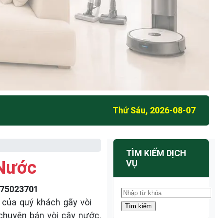
Thứ Sáu, 2026-08-07
TÌM KIẾM DỊCH
 Nước
VỤ
75023701
của quý khách gãy vòi
.chuyên bán vòi cây nước,