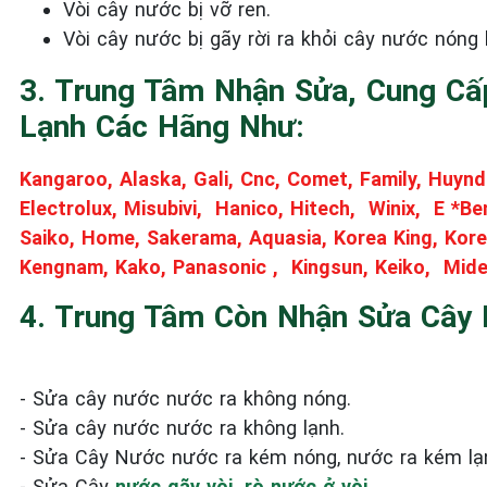
Vòi cây nước bị vỡ ren.
Vòi cây nước bị gãy rời ra khỏi cây nước nóng 
3. Trung Tâm Nhận Sửa, Cung Cấ
Lạnh Các Hãng Như:
Kangaroo, Alaska, Gali, Cnc, Comet, Family, Huynd
Electrolux, Misubivi, Hanico, Hitech, Winix, E *Be
Saiko, Home, Sakerama, Aquasia, Korea King, Korea
Kengnam, Kako, Panasonic , Kingsun, Keiko, Mide
4. Trung Tâm Còn Nhận Sửa Cây
- Sửa cây nước nước ra không nóng.
- Sửa cây nước nước ra không lạnh.
- Sửa Cây Nước nước ra kém nóng, nước ra kém lạ
- Sửa Cây
nước gãy vòi, rò nước ở vòi.