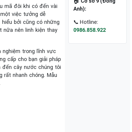
🏠
Cơ sở 9 (Đông
u mã đôi khi có đến vài
Anh):
 một việc tưởng dễ
ễ hiểu bởi cũng có những
📞 Hotline:
nữa nên linh kiện thay
0986.858.922
h nghiệm trong lĩnh vực
ung cấp cho bạn giải pháp
n đến cây nước chúng tôi
ng rất nhanh chóng. Mẫu
.