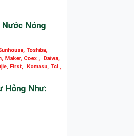
y Nước Nóng
 Sunhouse, Toshiba,
an, Maker, Coex , Daiwa,
ie, First, Komasu, Tcl ,
Hư Hỏng Như: