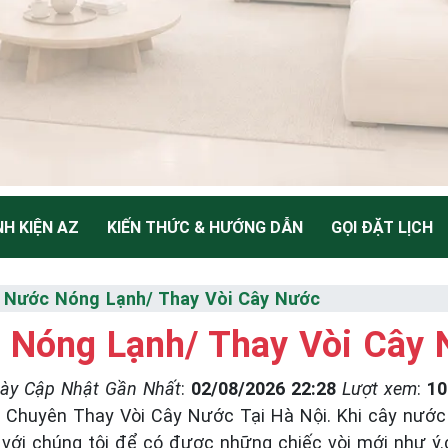
NH KIỆN AZ
KIẾN THỨC & HƯỚNG DẪN
GỌI ĐẶT LỊCH
NH CÂY
y Nước Nóng Lạnh/ Thay Vòi Cây Nước
 Nóng Lạnh/ Thay Vòi Cây
Thiểu
ày Cập Nhật Gần Nhất
:
02/08/2026 22:28
Lượt xem
:
10
Chuyên Thay Vòi Cây Nước Tại Hà Nội. Khi cây nước 
ệ với chúng tôi để có được những chiếc vòi mới như ý