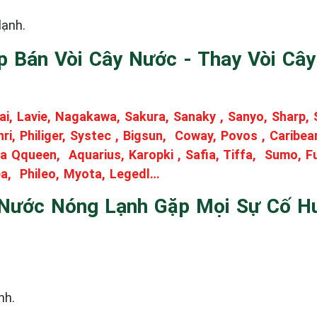
lạnh.
p Bán Vòi Cây Nước - Thay Vòi Câ
ai, Lavie, Nagakawa, Sakura, Sanaky , Sanyo, Sharp,
nri, Philiger, Systec , Bigsun, Coway, Povos , Caribe
 Qqueen, Aquarius, Karopki , Safia, Tiffa, Sumo, Fuj
a, Phileo, Myota, Legedl…
 Nước Nóng Lạnh Gặp Mọi Sự Cố 
nh.