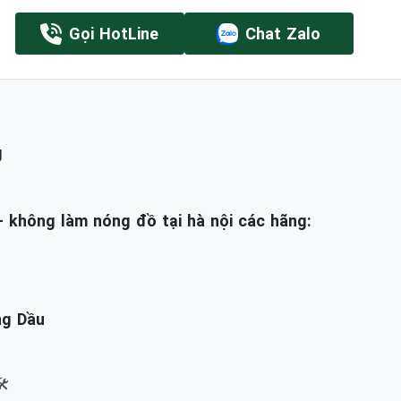
Gọi HotLine
Chat Zalo
g
- không làm nóng đồ tại hà nội các hãng:
ng Dầu
️