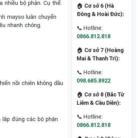
 nhiều bộ phận. Cụ thể:
🏠
Cơ sở 6 (Hà
Đông & Hoài Đức):
anh mayso luân chuyển
đều nhanh chóng.
📞 Hotline:
0866.812.818
🏠
Cơ sở 7 (Hoàng
Mai & Thanh Trì):
📞 Hotline:
098.685.8922
hiến nồi chiên không dầu
🏠
Cơ sở 8 (Bắc Từ
Liêm & Cầu Diễn):
📞 Hotline:
n lắp đúng các bộ phận
0866.812.818