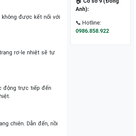
🏠
Cơ sở 9 (Đông
Anh):
ị không được kết nối với
📞 Hotline:
0986.858.922
rạng rơ-le nhiệt sẽ tự
c động trực tiếp đến
iệt.
ang chiên. Dẫn đến, nồi