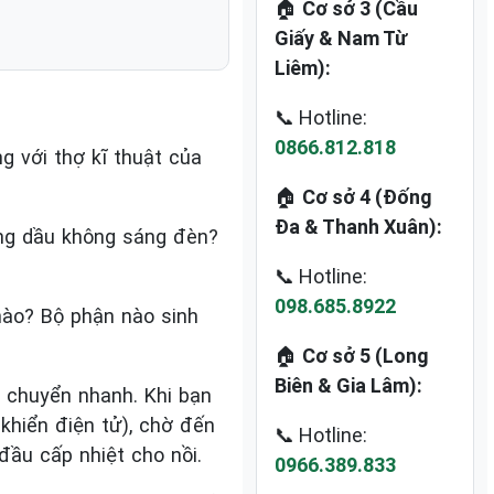
🏠
Cơ sở 3 (Cầu
Giấy & Nam Từ
Liêm):
📞 Hotline:
0866.812.818
g với thợ kĩ thuật của
🏠
Cơ sở 4 (Đống
Đa & Thanh Xuân):
hông dầu không sáng đèn?
📞 Hotline:
098.685.8922
nào? Bộ phận nào sinh
🏠
Cơ sở 5 (Long
Biên & Gia Lâm):
 chuyển nhanh. Khi bạn
khiển điện tử), chờ đến
📞 Hotline:
đầu cấp nhiệt cho nồi.
0966.389.833