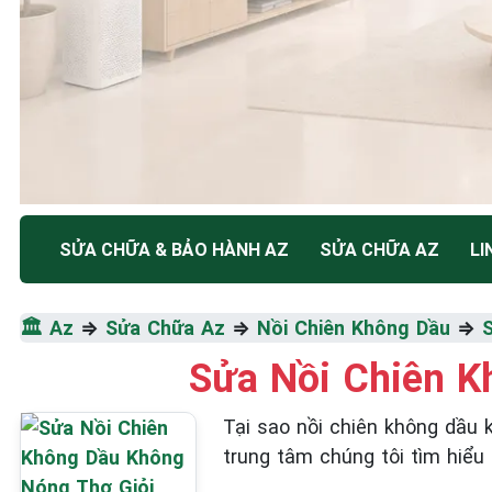
TRUNG TÂM BẢO HÀNH ĐIỆN MÁY HÀ NỘI
SỬA CHỮA & BẢO HÀNH AZ
SỬA CHỮA AZ
LI
SỬA CHỮA & BẢO HÀN
🏛️
Az
⇒
Sửa Chữa Az
⇒
Nồi Chiên Không Dầu
⇒
KHÔNG DẦU
Sửa Nồi Chiên K
Tốc Độ Tối Đa • Chất Lượng Tối Ưu • Chi Phí Tối 
Tại sao nồi chiên không dầu
trung tâm chúng tôi tìm hiểu 
☎️ 09.86.85.89.22