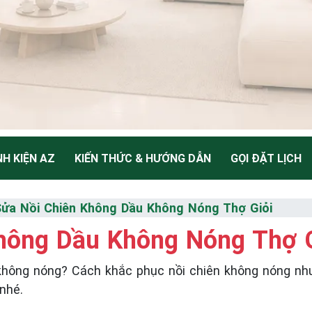
NH KIỆN AZ
KIẾN THỨC & HƯỚNG DẪN
GỌI ĐẶT LỊCH
H NỒI CHIÊN
Sửa Nồi Chiên Không Dầu Không Nóng Thợ Giỏi
hông Dầu Không Nóng Thợ G
Thiểu
 không nóng? Cách khắc phục nồi chiên không nóng nh
nhé.