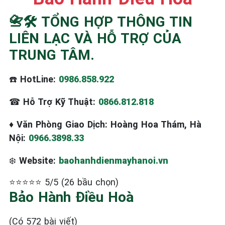
📇🛠️ TỔNG HỢP THÔNG TIN
LIÊN LẠC VÀ HỖ TRỢ CỦA
TRUNG TÂM.
☎️
HotLine:
0986.858.922
☎
Hỗ Trợ Kỹ Thuật:
0866.812.818
♦
Văn Phòng Giao Dịch: Hoàng Hoa Thám, Hà
Nội:
0966.3898.33
❄️
Website:
baohanhdienmayhanoi.vn
⭐⭐⭐⭐⭐ 5/5 (26 bầu chọn)
Bảo Hành Điều Hoà
(Có 572 bài viết)