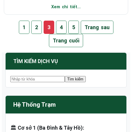
Xem chi tiết...
1
2
3
4
5
Trang sau
Trang cuối
TÌM KIẾM DỊCH VỤ
Hệ Thống Trạm
🏛️
Cơ sở 1 (Ba Đình & Tây Hồ):