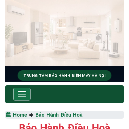
TRUNG TÂM BẢO HÀNH ĐIỆN MÁY HÀ NỘI
SỬA CHỮA & BẢO HÀNH
Tốc Độ Tối Đa • Chất Lượng Tối Ưu • Chi Phí Tối
Thiểu
🏛️ Home
⇒
Bảo Hành Điều Hoà
☎️ 09.86.85.89.22
Bảo Hành Điều Hoà