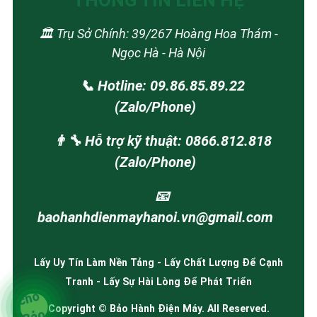
THÔNG TIN LIÊN HỆ
🏛️ Trụ Sở Chính: 39/267 Hoàng Hoa Thám -
Ngọc Hà - Hà Nội
📞 Hotline: 09.86.85.89.22
(Zalo/Phone)
👨‍🔧 Hỗ trợ kỹ thuật: 0866.812.818
(Zalo/Phone)
📧
baohanhdienmayhanoi.vn@gmail.com
Lấy Uy Tín Làm Nền Tảng - Lấy Chất Lượng Để Cạnh
Tranh - Lấy Sự Hài Lòng Để Phát Triển
Copyright © Bảo Hành Điện Máy. All Reserved.