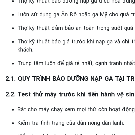
Thợ kỹ thuật bảo dưỡng nạp ga điều hòa đúng 
Luôn sử dụng ga Ấn Độ hoặc ga Mỹ cho quá tr
Thợ kỹ thuật đảm bảo an toàn trong suốt quá t
Thợ kỹ thuật báo giá trước khi nạp ga và chỉ 
khách.
Trung tâm luôn để giá rẻ nhất, cạnh tranh nhất
2.1. QUY TRÌNH BẢO DƯỠNG NẠP GA TẠI T
2.2. Test thử máy trước khi tiến hành vệ si
Bật cho máy chạy xem mọi thứ còn hoạt động 
Kiểm tra tình trạng của dàn nóng dàn lạnh.