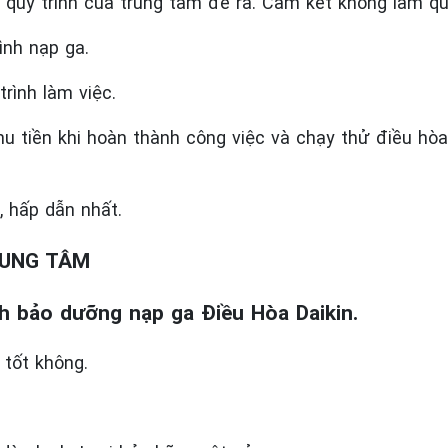
quy trình của trung tâm đề ra. Cam kết không làm qua
ình nạp ga.
rình làm việc.
thu tiền khi hoàn thành công việc và chạy thử điều hò
, hấp dẫn nhất.
RUNG TÂM
nh bảo dưỡng nạp ga Điều Hòa Daikin.
tốt không.