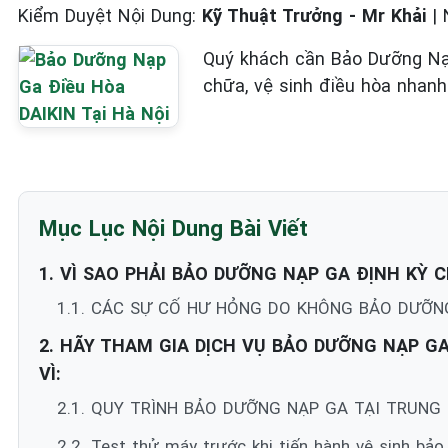
Kiểm Duyệt Nội Dung:
Kỹ Thuật Trưởng - Mr Khải
|
Quý khách cần Bảo Dưỡng Nạp
chữa, vệ sinh điều hòa nhanh
Mục Lục Nội Dung Bài Viết
1. VÌ SAO PHẢI BẢO DƯỠNG NẠP GA ĐỊNH KỲ C
1.1. CÁC SỰ CỐ HƯ HỎNG DO KHÔNG BẢO DƯỠNG
2. HÃY THAM GIA DỊCH VỤ BẢO DƯỠNG NẠP GA C
VÌ:
2.1. QUY TRÌNH BẢO DƯỠNG NẠP GA TẠI TRUNG
2.2. Test thử máy trước khi tiến hành vệ sinh bả