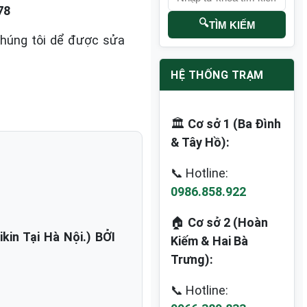
78
🔍
TÌM KIẾM
chúng tôi dể được sửa
HỆ THỐNG TRẠM
🏛️
Cơ sở 1 (Ba Đình
& Tây Hồ):
📞 Hotline:
0986.858.922
🏠
Cơ sở 2 (Hoàn
n Tại Hà Nội.) BỞI
Kiếm & Hai Bà
Trưng):
📞 Hotline: