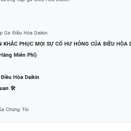
.
 Ga Điều Hòa Daikin.
 KHẮC PHỤC MỌI SỰ CỐ HƯ HỎNG CỦA ĐIỀU HÒA D
 Hàng Miễn Phí)
Điều Hòa Daikin
uan 🛠️
Của Chúng Tôi