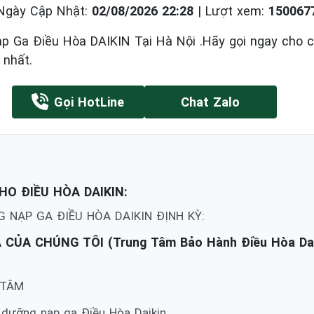
Ngày Cập Nhật:
02/08/2026 22:28
|
Lượt xem:
150067
 Ga Điều Hòa DAIKIN Tại Hà Nội .Hãy gọi ngay cho 
 nhất.
Gọi HotLine
Chat Zalo
HO ĐIỀU HÒA DAIKIN:
 NẠP GA ĐIỀU HÒA DAIKIN ĐỊNH KỲ:
ỦA CHÚNG TÔI (Trung Tâm Bảo Hành Điều Hòa Daiki
 TÂM
o dưỡng nạp ga Điều Hòa Daikin.