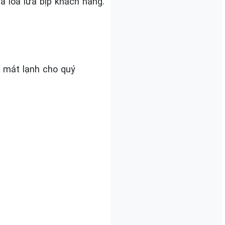
 loa lừa bịp khách hàng.
a mát lạnh cho quý