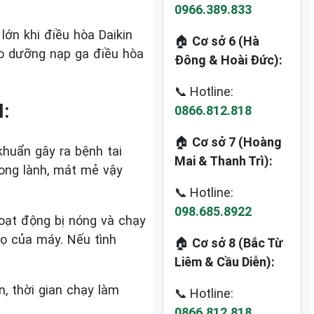
0966.389.833
ớn khi điều hòa Daikin
🏠
Cơ sở 6 (Hà
ảo dưỡng nạp ga điều hòa
Đông & Hoài Đức):
📞 Hotline:
:
0866.812.818
🏠
Cơ sở 7 (Hoàng
khuẩn gây ra bệnh tai
Mai & Thanh Trì):
rong lành, mát mẻ vậy
📞 Hotline:
098.685.8922
hoạt động bị nóng và chạy
họ của máy. Nếu tình
🏠
Cơ sở 8 (Bắc Từ
Liêm & Cầu Diễn):
, thời gian chạy làm
📞 Hotline:
0866.812.818