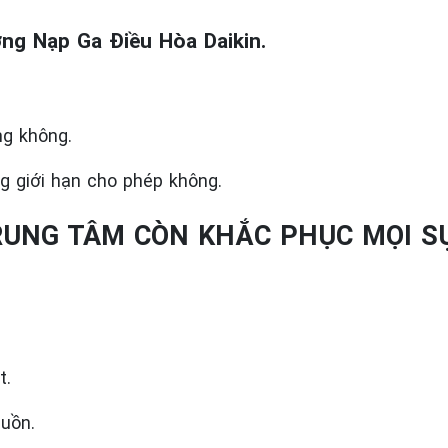
ng Nạp Ga Điều Hòa Daikin.
ng không.
g giới hạn cho phép không.
RUNG TÂM CÒN KHẮC PHỤC MỌI S
t.
 nguồn.