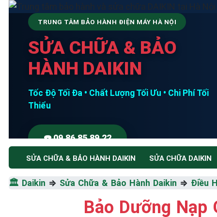
TRUNG TÂM BẢO HÀNH ĐIỆN MÁY HÀ NỘI
SỬA CHỮA & BẢO
HÀNH DAIKIN
Tốc Độ Tối Đa • Chất Lượng Tối Ưu • Chi Phí Tối
Thiểu
☎️ 09.86.85.89.22
SỬA CHỮA & BẢO HÀNH DAIKIN
SỬA CHỮA DAIKIN
🏛️
Daikin
⇒
Sửa Chữa & Bảo Hành Daikin
⇒
Điều 
Bảo Dưỡng Nạp G