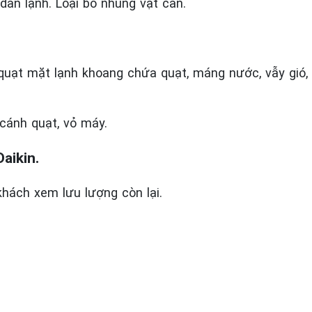
dàn lạnh. Loại bỏ nhũng vật cản.
quạt mặt lạnh khoang chứa quạt, máng nước, vẫy gió, l
 cánh quạt, vỏ máy.
aikin.
hách xem lưu lượng còn lại.