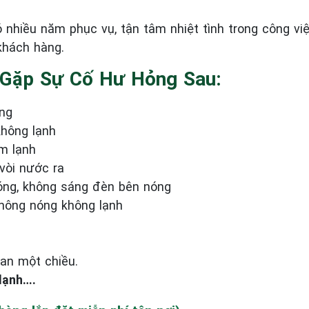
ó nhiều năm phục vụ, tận tâm nhiệt tình trong công v
khách hàng.
 Gặp Sự Cố Hư Hỏng Sau:
ng
hông lạnh
m lạnh
vòi nước ra
óng, không sáng đèn bên nóng
hông nóng không lạnh
an một chiều.
lạnh….