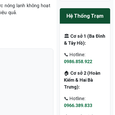
ớc nóng lạnh không hoạt
iệu quả.
Hệ Thống Trạm
🏛️
Cơ sở 1 (Ba Đình
& Tây Hồ):
📞 Hotline:
0986.858.922
🏠
Cơ sở 2 (Hoàn
Kiếm & Hai Bà
Trưng):
📞 Hotline:
0966.389.833