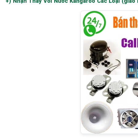
+) Nhận Thay Vòi Nước Kangaroo Các Loại (giao h