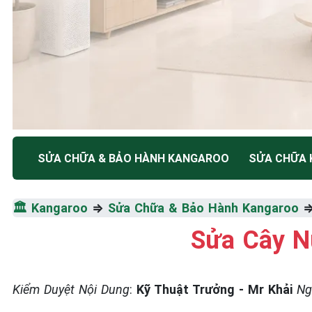
TRUNG TÂM BẢO HÀNH ĐIỆN MÁY HÀ NỘI
SỬA CHỮA & BẢO HÀNH KANGAROO
SỬA CHỮA
SỬA CHỮA & BẢO HÀ
🏛️
Kangaroo
⇒
Sửa Chữa & Bảo Hành Kangaroo
KANGAROO
Sửa Cây 
Tốc Độ Tối Đa • Chất Lượng Tối Ưu • Chi Phí Tối 
Kiểm Duyệt Nội Dung
:
Kỹ Thuật Trưởng - Mr Khải
Ng
☎️ 09.86.85.89.22