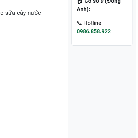
🏠
Cơ sở 9 (Đông
Anh):
iệc sửa cây nước
📞 Hotline:
0986.858.922