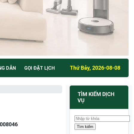
Thứ Bảy, 2026-08-08
NG DẪN
GỌI ĐẶT LỊCH
TÌM KIẾM DỊCH
VỤ
008046