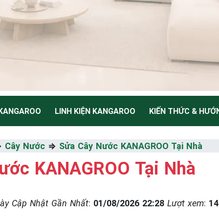
 KANGAROO
LINH KIỆN KANGAROO
KIẾN THỨC & HƯỚ
NH
⇒
Cây Nước
⇒
Sửa Cây Nước KANAGROO Tại Nhà
Nước KANAGROO Tại Nhà
Thiểu
ày Cập Nhật Gần Nhất
:
01/08/2026 22:28
Lượt xem
:
14