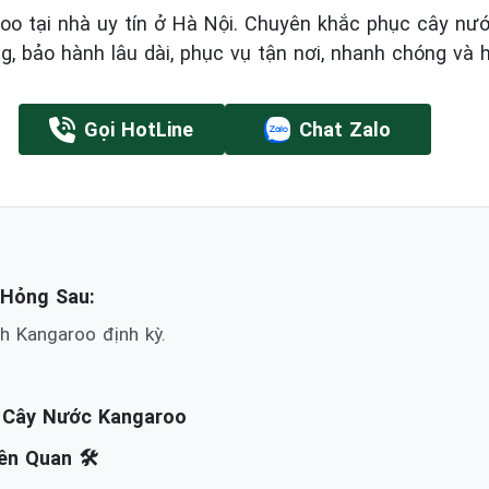
oo tại nhà uy tín ở Hà Nội. Chuyên khắc phục cây nư
ng, bảo hành lâu dài, phục vụ tận nơi, nhanh chóng và h
Gọi HotLine
Chat Zalo
 Hỏng Sau:
h Kangaroo định kỳ.
h Cây Nước Kangaroo
n Quan 🛠️