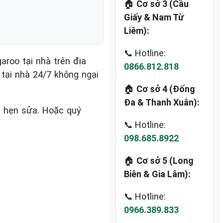
🏠
Cơ sở 3 (Cầu
Giấy & Nam Từ
Liêm):
📞 Hotline:
roo tại nhà trên địa
0866.812.818
 tại nhà 24/7 không ngại
🏠
Cơ sở 4 (Đống
Đa & Thanh Xuân):
h hẹn sửa. Hoặc quý
📞 Hotline:
098.685.8922
🏠
Cơ sở 5 (Long
Biên & Gia Lâm):
📞 Hotline:
0966.389.833