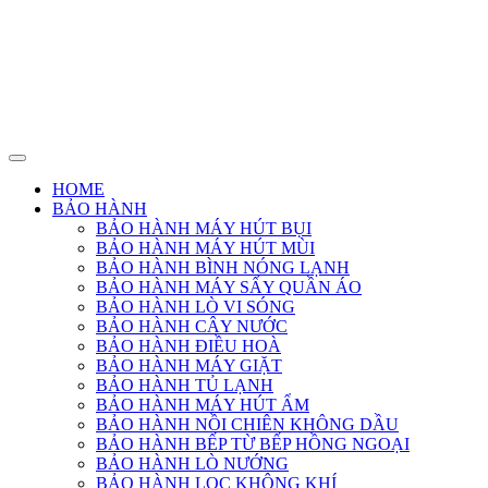
HOME
BẢO HÀNH
BẢO HÀNH MÁY HÚT BỤI
BẢO HÀNH MÁY HÚT MÙI
BẢO HÀNH BÌNH NÓNG LẠNH
BẢO HÀNH MÁY SẤY QUẦN ÁO
BẢO HÀNH LÒ VI SÓNG
BẢO HÀNH CÂY NƯỚC
BẢO HÀNH ĐIỀU HOÀ
BẢO HÀNH MÁY GIẶT
BẢO HÀNH TỦ LẠNH
BẢO HÀNH MÁY HÚT ẨM
BẢO HÀNH NỒI CHIÊN KHÔNG DẦU
BẢO HÀNH BẾP TỪ BẾP HỒNG NGOẠI
BẢO HÀNH LÒ NƯỚNG
BẢO HÀNH LỌC KHÔNG KHÍ