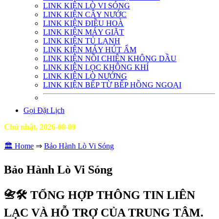
LINK KIỆN LÒ VI SÓNG
LINK KIỆN CÂY NƯỚC
LINK KIỆN ĐIỀU HOÀ
LINK KIỆN MÁY GIẶT
LINK KIỆN TỦ LẠNH
LINK KIỆN MÁY HÚT ẨM
LINK KIỆN NỒI CHIÊN KHÔNG DẦU
LINK KIỆN LỌC KHÔNG KHÍ
LINK KIỆN LÒ NƯỚNG
LINK KIỆN BẾP TỪ BẾP HỒNG NGOẠI
Gọi Đặt Lịch
Chủ nhật, 2026-08-09
🏛️ Home
⇒
Bảo Hành Lò Vi Sóng
Bảo Hành Lò Vi Sóng
📇🛠️ TỔNG HỢP THÔNG TIN LIÊN
LẠC VÀ HỖ TRỢ CỦA TRUNG TÂM.