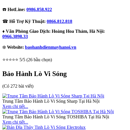
☎️
HotLine:
0986.858.922
☎
Hỗ Trợ Kỹ Thuật:
0866.812.818
♦
Văn Phòng Giao Dịch: Hoàng Hoa Thám, Hà Nội:
0966.3898.33
❄️
Website:
baohanhdienmayhanoi.vn
⭐⭐⭐⭐⭐ 5/5 (26 bầu chọn)
Bảo Hành Lò Vi Sóng
(Có 272 bài viết)
Trung Tâm Bảo Hành Lò Vi Sóng Sharp Tại Hà Nội
Xem chi tiết...
Trung Tâm Bảo Hành Lò Vi Sóng TOSHIBA Tại Hà Nội
Xem chi tiết...