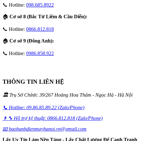
📞 Hotline:
098.685.8922
🏠
Cơ sở 8 (Bắc Từ Liêm & Cầu Diễn):
📞 Hotline:
0866.812.818
🏠
Cơ sở 9 (Đông Anh):
📞 Hotline:
0986.858.922
THÔNG TIN LIÊN HỆ
🏛️ Trụ Sở Chính: 39/267 Hoàng Hoa Thám - Ngọc Hà - Hà Nội
📞 Hotline: 09.86.85.89.22 (Zalo/Phone)
👨‍🔧 Hỗ trợ kỹ thuật: 0866.812.818 (Zalo/Phone)
📧 baohanhdienmayhanoi.vn@gmail.com
Lấy Uy Tín Làm Nền Tảng - Lấy Chất Lượng Để Cạnh Tranh