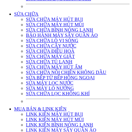
SỬA CHỮA
SỬA CHỮA MÁY HÚT BỤI
SỬA CHỮA MÁY HÚT MÙI
SỬA CHỮA BÌNH NÓNG LẠNH
BẢO HÀNH MÁY SẤY QUẦN ÁO
SỬA CHỮA LÒ VI SÓNG
SỬA CHỮA CÂY NƯỚC
SỬA CHỮA ĐIỀU HOÀ
SỬA CHỮA MÁY GIẶT
SỬA CHỮA TỦ LẠNH
SỬA CHỮA MÁY HÚT ẨM
SỬA CHỮA NỒI CHIÊN KHÔNG DẦU
SỬA BẾP TỪ BẾP HỒNG NGOẠI
SỬA MÁY LỌC NƯỚC
SỬA MÁY LÒ NƯỚNG
SỬA CHỮA LỌC KHÔNG KHÍ
MUA BÁN & LINK KIỆN
LINK KIỆN MÁY HÚT BỤI
LINK KIỆN MÁY HÚT MÙI
LINK KIỆN BÌNH NÓNG LẠNH
LINK KIỆN MÁY SẤY QUẦN ÁO