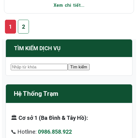
Xem chi tiết...
1
2
TÌM KIẾM DỊCH VỤ
Hệ Thống Trạm
🏛️
Cơ sở 1 (Ba Đình & Tây Hồ):
📞 Hotline:
0986.858.922