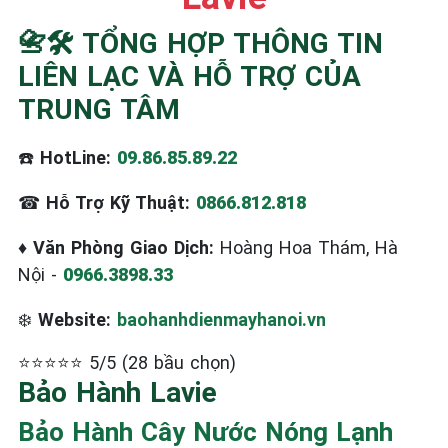
📇🛠️ TỔNG HỢP THÔNG TIN
LIÊN LẠC VÀ HỖ TRỢ CỦA
TRUNG TÂM
☎️
HotLine:
09.86.85.89.22
☎
Hỗ Trợ Kỹ Thuật:
0866.812.818
♦
Văn Phòng Giao Dịch:
Hoàng Hoa Thám, Hà
Nội -
0966.3898.33
❄️
Website:
baohanhdienmayhanoi.vn
⭐⭐⭐⭐⭐ 5/5 (28 bầu chọn)
Bảo Hành Lavie
Bảo Hành Cây Nước Nóng Lạnh