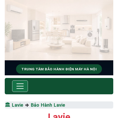
TRUNG TÂM BẢO HÀNH ĐIỆN MÁY HÀ NỘI
SỬA CHỮA & BẢO HÀNH LAVIE
Tốc Độ Tối Đa • Chất Lượng Tối Ưu • Chi Phí Tối
Thiểu
🏛️
Lavie
⇒
Bảo Hành Lavie
☎️ 09.86.85.89.22
Lavie