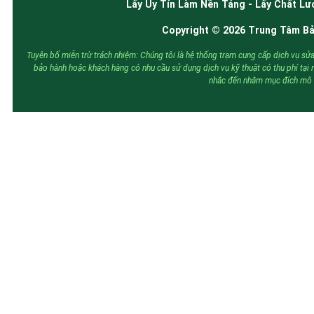
Lấy Uy Tín Làm Nền Tảng - Lấy Chất Lư
Copyright © 2026 Trung Tâm Bảo
Tuyên bố miễn trừ trách nhiệm: Chúng tôi là hệ thống trạm cung cấp dịch vụ sửa
bảo hành hoặc khách hàng có nhu cầu sử dụng dịch vụ kỹ thuật có thu phí tại
nhắc đến nhằm mục đích mô tả