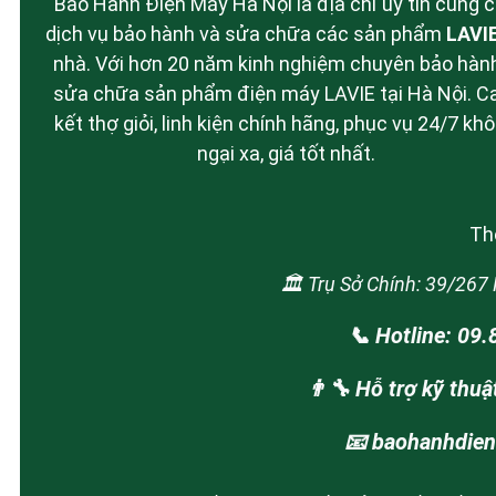
Bảo Hành Điện Máy Hà Nội là địa chỉ uy tín cung 
dịch vụ bảo hành và sửa chữa các sản phẩm
LAVI
nhà. Với hơn 20 năm kinh nghiệm chuyên bảo hàn
sửa chữa sản phẩm điện máy LAVIE tại Hà Nội. 
kết thợ giỏi, linh kiện chính hãng, phục vụ 24/7 kh
ngại xa, giá tốt nhất.
Thô
🏛️ Trụ Sở Chính: 39/26
📞 Hotline: 09
👨‍🔧 Hỗ trợ kỹ thu
📧 baohanhdie