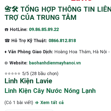
📇🛠️ TỔNG HỢP THÔNG TIN LIÊ
TRỢ CỦA TRUNG TÂM
☎️
HotLine:
09.86.85.89.22
☎
Hỗ Trợ Kỹ Thuật:
0866.812.818
♦
Văn Phòng Giao Dịch:
Hoàng Hoa Thám, Hà Nội 
❄️
Website:
baohanhdienmayhanoi.vn
⭐⭐⭐⭐⭐ 5/5 (28 bầu chọn)
Linh Kiện Lavie
Linh Kiện Cây Nước Nóng Lạnh
(Có 1 bài viết)
⇒ Xem tất cả