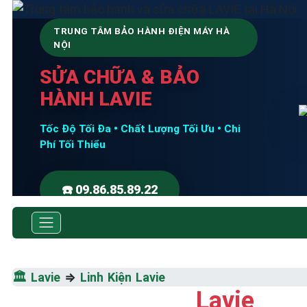
TRUNG TÂM BẢO HÀNH ĐIỆN MÁY HÀ
NỘI
SỬA CHỮA & BẢO
HÀNH LAVIE
Tốc Độ Tối Đa • Chất Lượng Tối Ưu • Chi
Phí Tối Thiểu
☎️ 09.86.85.89.22
🏛️
Lavie
⇒
Linh Kiện Lavie
Lavie