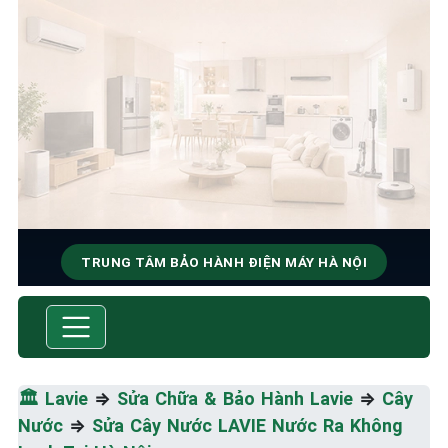
TRUNG TÂM BẢO HÀNH ĐIỆN MÁY HÀ NỘI
SỬA CHỮA & BẢO HÀNH LAVIE
Tốc Độ Tối Đa • Chất Lượng Tối Ưu • Chi Phí Tối
Thiểu
🏛️
Lavie
⇒
Sửa Chữa & Bảo Hành Lavie
⇒
Cây
Nước
⇒
Sửa Cây Nước LAVIE Nước Ra Không
☎️ 09.86.85.89.22