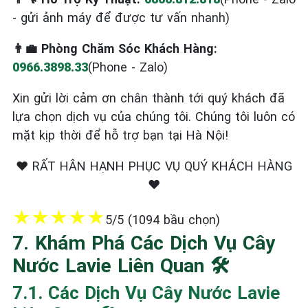
- gửi ảnh máy để được tư vấn nhanh)
👨‍💼 Phòng Chăm Sóc Khách Hàng:
0966.3898.33
(Phone - Zalo)
Xin gửi lời cảm ơn chân thành tới quý khách đã
lựa chọn dịch vụ của chúng tôi. Chúng tôi luôn có
mặt kịp thời để hỗ trợ bạn tại Hà Nội!
❤️ RẤT HÂN HẠNH PHỤC VỤ QUÝ KHÁCH HÀNG
❤️
★
★
★
★
★
5/5 (1094 bầu chọn)
7. Khám Phá Các Dịch Vụ Cây
Nước Lavie Liên Quan 🛠️
7.1. Các Dịch Vụ Cây Nước Lavie