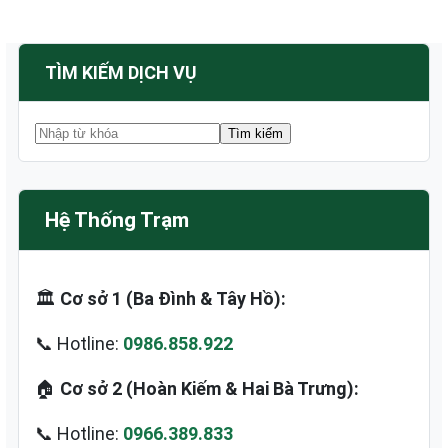
TÌM KIẾM DỊCH VỤ
Hệ Thống Trạm
🏛️
Cơ sở 1 (Ba Đình & Tây Hồ):
📞 Hotline:
0986.858.922
🏠
Cơ sở 2 (Hoàn Kiếm & Hai Bà Trưng):
📞 Hotline:
0966.389.833