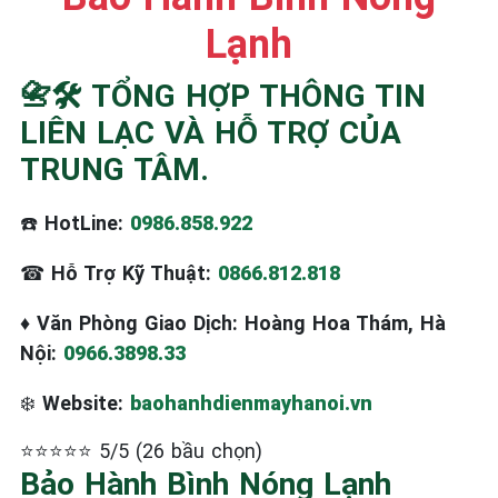
Lạnh
📇🛠️ TỔNG HỢP THÔNG TIN
LIÊN LẠC VÀ HỖ TRỢ CỦA
TRUNG TÂM.
☎️
HotLine:
0986.858.922
☎
Hỗ Trợ Kỹ Thuật:
0866.812.818
♦
Văn Phòng Giao Dịch: Hoàng Hoa Thám, Hà
Nội:
0966.3898.33
❄️
Website:
baohanhdienmayhanoi.vn
⭐⭐⭐⭐⭐ 5/5 (26 bầu chọn)
Bảo Hành Bình Nóng Lạnh