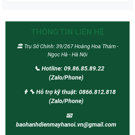
THÔNG TIN LIÊN HỆ
🏛️ Trụ Sở Chính: 39/267 Hoàng Hoa Thám -
Ngọc Hà - Hà Nội
📞 Hotline: 09.86.85.89.22
(Zalo/Phone)
👨‍🔧 Hỗ trợ kỹ thuật: 0866.812.818
(Zalo/Phone)
📧
baohanhdienmayhanoi.vn@gmail.com