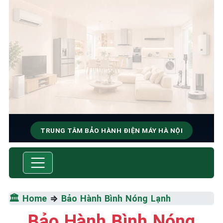
TRUNG TÂM BẢO HÀNH ĐIỆN MÁY HÀ NỘI
SỬA CHỮA & BẢO HÀNH
Tốc Độ Tối Đa • Chất Lượng Tối Ưu • Chi Phí Tối
Thiểu
🏛️ Home
⇒
Bảo Hành Bình Nóng Lạnh
☎️ 09.86.85.89.22
Bảo Hành Bình Nóng