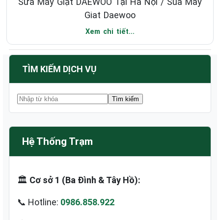
Sửa Máy Giặt DAEWOO Tại Hà Nội / Sua May
Giat Daewoo
Xem chi tiết...
TÌM KIẾM DỊCH VỤ
Hệ Thống Trạm
🏛️
Cơ sở 1 (Ba Đình & Tây Hồ):
📞 Hotline:
0986.858.922