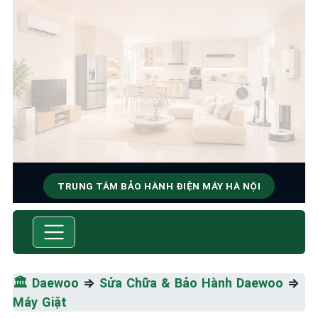
TRUNG TÂM BẢO HÀNH ĐIỆN MÁY HÀ NỘI
SỬA CHỮA & BẢO HÀNH
DAEWOO
Tốc Độ Tối Đa • Chất Lượng Tối Ưu • Chi Phí Tối
🏛️
Daewoo
⇒
Sửa Chữa & Bảo Hành Daewoo
⇒
Thiểu
Máy Giặt