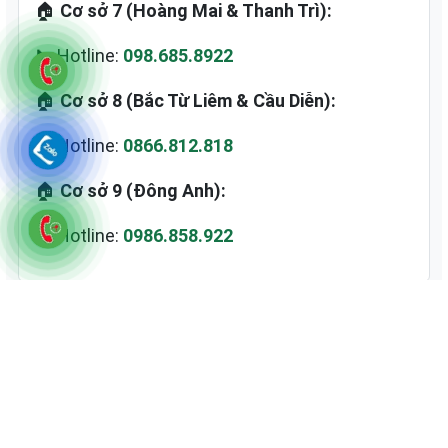
🏠
Cơ sở 7 (Hoàng Mai & Thanh Trì):
📞 Hotline:
098.685.8922
🏠
Cơ sở 8 (Bắc Từ Liêm & Cầu Diễn):
📞 Hotline:
0866.812.818
🏠
Cơ sở 9 (Đông Anh):
📞 Hotline:
0986.858.922
Giới Thiệu
Bảo Hành Điện Máy Hà Nội là địa chỉ uy tín
cung cấp dịch vụ bảo hành và sửa chữa các