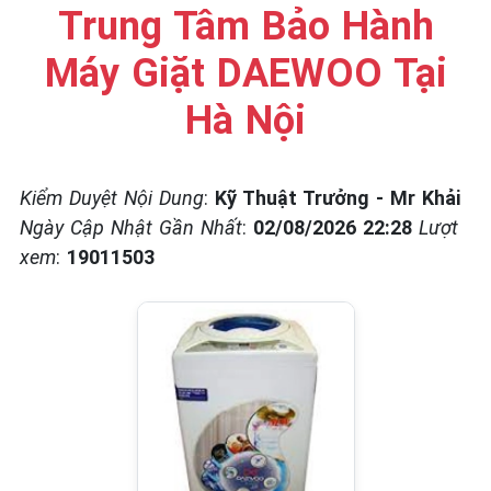
☎️ 09.86.85.89.22
Trung Tâm Bảo Hành
Máy Giặt DAEWOO Tại
Hà Nội
Kiểm Duyệt Nội Dung
:
Kỹ Thuật Trưởng - Mr Khải
Ngày Cập Nhật Gần Nhất
:
02/08/2026 22:28
Lượt
xem
:
19011503