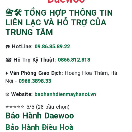
☎️ 09.86.85.89.22
📇🛠️ TỔNG HỢP THÔNG TIN
LIÊN LẠC VÀ HỖ TRỢ CỦA
TRUNG TÂM
☎️
HotLine:
09.86.85.89.22
☎
Hỗ Trợ Kỹ Thuật:
0866.812.818
♦
Văn Phòng Giao Dịch:
Hoàng Hoa Thám, Hà
Nội -
0966.3898.33
❄️
Website:
baohanhdienmayhanoi.vn
⭐⭐⭐⭐⭐ 5/5 (28 bầu chọn)
Bảo Hành Daewoo
Bảo Hành Điều Hoà