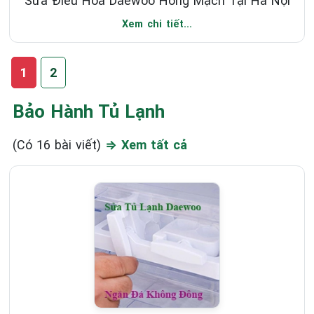
Sửa Điều Hòa Daewoo Hỏng Mạch Tại Hà Nội
Xem chi tiết...
1
2
Bảo Hành Tủ Lạnh
(Có 16 bài viết)
⇒ Xem tất cả