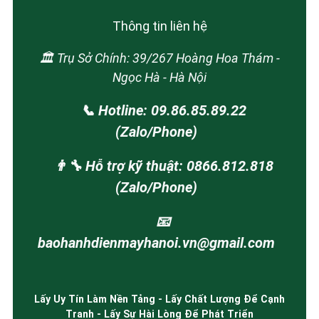
Thông tin liên hệ
🏛️ Trụ Sở Chính: 39/267 Hoàng Hoa Thám -
Ngọc Hà - Hà Nội
📞 Hotline: 09.86.85.89.22
(Zalo/Phone)
👨‍🔧 Hỗ trợ kỹ thuật: 0866.812.818
(Zalo/Phone)
📧
baohanhdienmayhanoi.vn@gmail.com
Lấy Uy Tín Làm Nền Tảng - Lấy Chất Lượng Để Cạnh
Tranh - Lấy Sự Hài Lòng Để Phát Triển