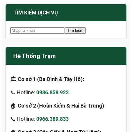
TÌM KIẾM DỊCH VỤ
Hệ Thống Trạm
🏛️
Cơ sở 1 (Ba Đình & Tây Hồ):
📞 Hotline:
0986.858.922
🏠
Cơ sở 2 (Hoàn Kiếm & Hai Bà Trưng):
📞 Hotline:
0966.389.833