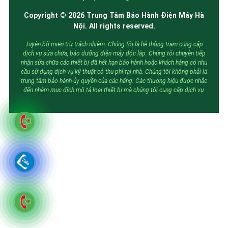
Copyright © 2026 Trung Tâm Bảo Hành Điện Máy Hà
Nội. All rights reserved.
Tuyên bố miễn trừ trách nhiệm: Chúng tôi là hệ thống trạm cung cấp
dịch vụ sửa chữa, bảo dưỡng điện máy độc lập. Chúng tôi chuyên tiếp
nhận sửa chữa các thiết bị đã hết hạn bảo hành hoặc khách hàng có nhu
cầu sử dụng dịch vụ kỹ thuật có thu phí tại nhà. Chúng tôi không phải là
trung tâm bảo hành ủy quyền của các hãng. Các thương hiệu được nhắc
đến nhằm mục đích mô tả loại thiết bị mà chúng tôi cung cấp dịch vụ.