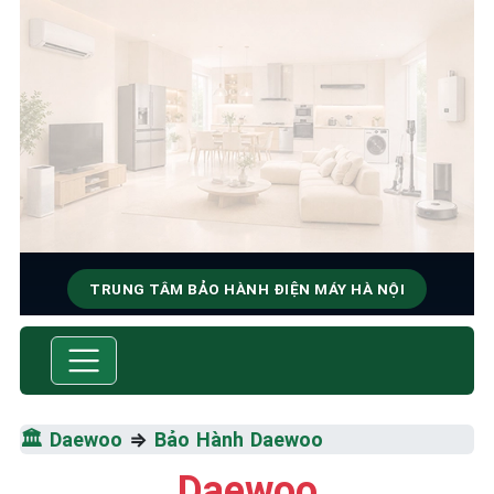
TRUNG TÂM BẢO HÀNH ĐIỆN MÁY HÀ NỘI
SỬA CHỮA & BẢO HÀNH
DAEWOO
Tốc Độ Tối Đa • Chất Lượng Tối Ưu • Chi Phí Tối
🏛️
Daewoo
⇒
Bảo Hành Daewoo
Thiểu
Daewoo