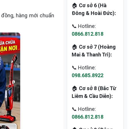
🏠
Cơ sở 6 (Hà
Đông & Hoài Đức):
õi đồng, hàng mới chuẩn
📞 Hotline:
0866.812.818
🏠
Cơ sở 7 (Hoàng
Mai & Thanh Trì):
📞 Hotline:
098.685.8922
🏠
Cơ sở 8 (Bắc Từ
Liêm & Cầu Diễn):
📞 Hotline:
0866.812.818