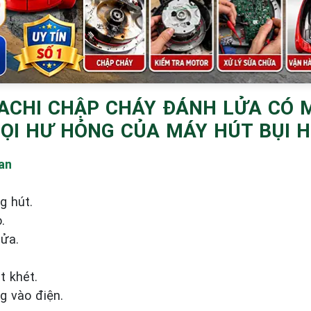
TACHI CHẬP CHÁY ĐÁNH LỬA CÓ 
I HƯ HỎNG CỦA MÁY HÚT BỤI HI
an
g hút.
.
lửa.
t khét.
g vào điện.