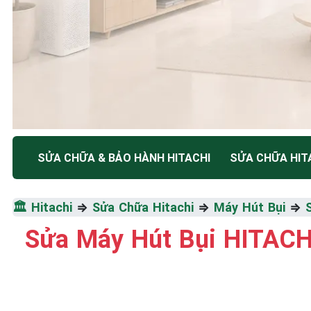
TRUNG TÂM BẢO HÀNH ĐIỆN MÁY HÀ NỘI
SỬA CHỮA & BẢO HÀNH HITACHI
SỬA CHỮA HIT
SỬA CHỮA & BẢO HÀ
🏛️
Hitachi
⇒
Sửa Chữa Hitachi
⇒
Máy Hút Bụi
⇒
HITACHI
Sửa Máy Hút Bụi HITACH
Tốc Độ Tối Đa • Chất Lượng Tối Ưu • Chi Phí Tối 
☎️ 09.86.85.89.22