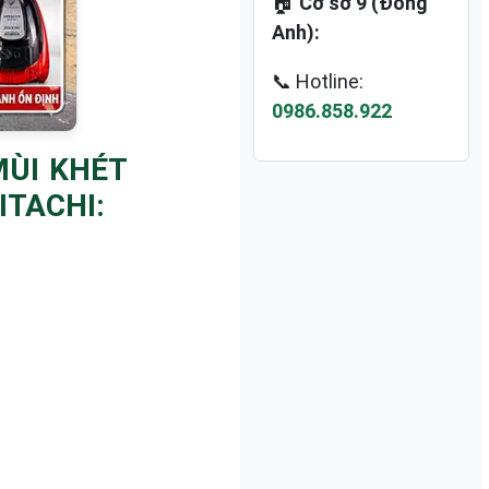
🏠
Cơ sở 9 (Đông
Anh):
📞 Hotline:
0986.858.922
MÙI KHÉT
TACHI: