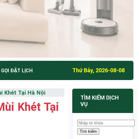
Thứ Bảy, 2026-08-08
GỌI ĐẶT LỊCH
 Khét Tại Hà Nội
TÌM KIẾM DỊCH
ùi Khét Tại
VỤ