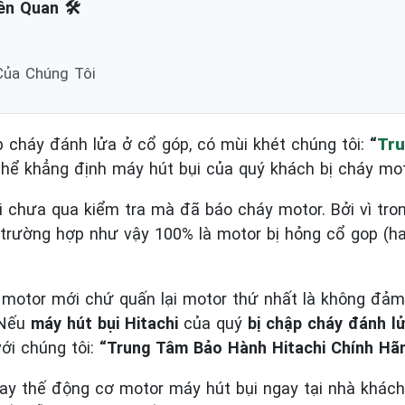
ên Quan 🛠️
 Của Chúng Tôi
p cháy đánh lửa ở cổ góp, có mùi khét chúng tôi:
“
Tru
hể khẳng định máy hút bụi của quý khách bị cháy mot
i chưa qua kiểm tra mà đã báo cháy motor. Bởi vì tro
trường hợp như vậy 100% là motor bị hỏng cổ gop (ha
y motor mới chứ quấn lại motor thứ nhất là không đảm
 Nếu
máy hút bụi Hitachi
của quý
bị chập cháy đánh l
với chúng tôi:
“Trung Tâm Bảo Hành Hitachi Chính Hãn
thay thế động cơ motor máy hút bụi ngay tại nhà khác