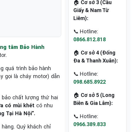
🏠
Cơ sở 3 (Cầu
Giấy & Nam Từ
Liêm):
📞 Hotline:
0866.812.818
ng tâm Bảo Hành
🏠
Cơ sở 4 (Đống
or.
Đa & Thanh Xuân):
ng quá trình bảo hành
📞 Hotline:
y gọi là cháy motor) dẫn
098.685.8922
🏠
Cơ sở 5 (Long
 bảo chất lượng thứ hai
Biên & Gia Lâm):
ửa có mùi khét
có nhu
g Tại Hà Nội”.
📞 Hotline:
0966.389.833
h hàng. Quý khách chỉ