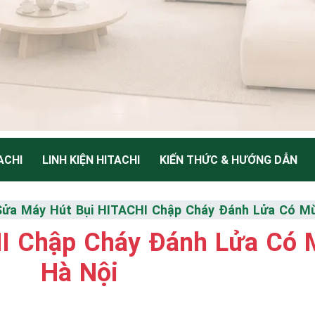
ACHI
LINH KIỆN HITACHI
KIẾN THỨC & HƯỚNG DẪN
NH
Sửa Máy Hút Bụi HITACHI Chập Cháy Đánh Lửa Có Mùi
I Chập Cháy Đánh Lửa Có M
Thiểu
Hà Nội