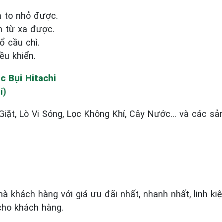
m to nhỏ được.
n từ xa được.
ổ cầu chì.
ều khiển.
c Bụi Hitachi
í)
Giặt, Lò Vi Sóng, Lọc Không Khí, Cây Nước… và các sả
hà khách hàng với giá ưu đãi nhất, nhanh nhất, linh ki
cho khách hàng.