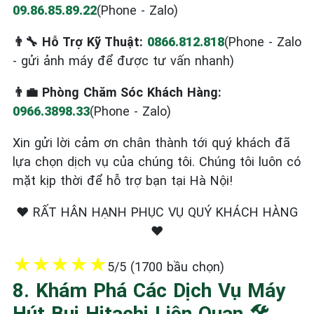
09.86.85.89.22
(Phone - Zalo)
👨‍🔧 Hỗ Trợ Kỹ Thuật:
0866.812.818
(Phone - Zalo
- gửi ảnh máy để được tư vấn nhanh)
👨‍💼 Phòng Chăm Sóc Khách Hàng:
0966.3898.33
(Phone - Zalo)
Xin gửi lời cảm ơn chân thành tới quý khách đã
lựa chọn dịch vụ của chúng tôi. Chúng tôi luôn có
mặt kịp thời để hỗ trợ bạn tại Hà Nội!
❤️ RẤT HÂN HẠNH PHỤC VỤ QUÝ KHÁCH HÀNG
❤️
★
★
★
★
★
5/5 (1700 bầu chọn)
8. Khám Phá Các Dịch Vụ Máy
Hút Bụi Hitachi Liên Quan 🛠️