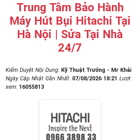
☎️ 09.86.85.89.22
Trung Tâm Bảo Hành
Máy Hút Bụi Hitachi Tại
Hà Nội | Sửa Tại Nhà
24/7
Kiểm Duyệt Nội Dung
:
Kỹ Thuật Trưởng - Mr Khải
Ngày Cập Nhật Gần Nhất
:
07/08/2026 18:21
Lượt
xem
:
16055813