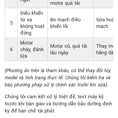
motor quá tải
Điều khiển
từ xa
Bo mạch điều
Sửa hoặc 
5
không hoạt
khiển lỗi
mạch
động
Motor
Motor cũ, quá tải
Thay moto
6
cháy, đánh
lâu ngày
hãng dây
lửa
(Phương án trên là tham khảo, có thể thay đổi tùy
model và tình trạng thực tế. Chúng tôi kiểm tra và
báo phương pháp xử lý chính xác trước khi sửa).
Chúng tôi cam kết xử lý triệt để, test máy kỹ
trước khi bàn giao và hướng dẫn bảo dưỡng định
kỳ để hạn chế tái phát.