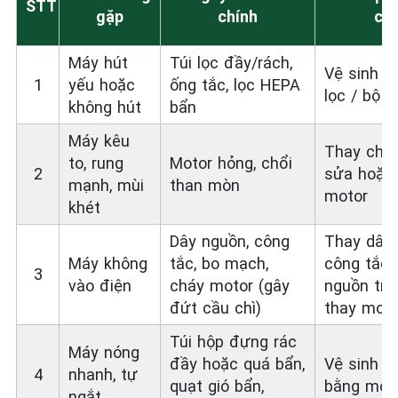
STT
gặp
chính
ch
Máy hút
Túi lọc đầy/rách,
Vệ sinh + 
1
yếu hoặc
ống tắc, lọc HEPA
lọc / bộ l
không hút
bẩn
Máy kêu
Thay chổi
to, rung
Motor hỏng, chổi
2
sửa hoặc
mạnh, mùi
than mòn
motor
khét
Dây nguồn, công
Thay dây 
Máy không
tắc, bo mạch,
công tắc, 
3
vào điện
cháy motor (gây
nguồn trê
đứt cầu chì)
thay moto
Túi hộp đựng rác
Máy nóng
đầy hoặc quá bẩn,
Vệ sinh +
4
nhanh, tự
quạt gió bẩn,
bằng mot
ngắt