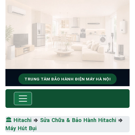
TRUNG TÂM BẢO HÀNH ĐIỆN MÁY HÀ NỘI
SỬA CHỮA & BẢO HÀNH
HITACHI
Tốc Độ Tối Đa • Chất Lượng Tối Ưu • Chi Phí Tối
🏛️
Hitachi
⇒
Sửa Chữa & Bảo Hành Hitachi
⇒
Thiểu
Máy Hút Bụi