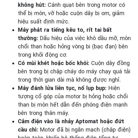
không hút:
Cánh quạt bên trong motor có
thể bị mòn, vỡ hoặc cuộn dây bị om, giảm
hiệu suất định mức.
Máy phát ra tiếng kêu to, rít tai bất
thường:
Dấu hiệu của việc khô dầu mỡ, mòn
chổi than hoặc hỏng vòng bi (bạc đạn) bên
trong khối động cơ.
Có mùi khét hoặc bốc khói:
Cuộn dây đồng
bên trong bị chập cháy do máy chạy quá tải
trong thời gian dài mà không được nghỉ.
Máy đánh lửa liên tục, nổ lụp bụp:
Hiện
tượng cổ góp của motor bị hỏng hoặc chổi
than bị mòn hết dẫn đến phóng điện mạnh
bên trong thân máy.
Cắm điện vào là nhảy Aptomat hoặc đứt
cầu chì:
Motor đã bị ngắn mạch (chập điện)
hoàn toàn, khiến hệ thống điện tổng tự