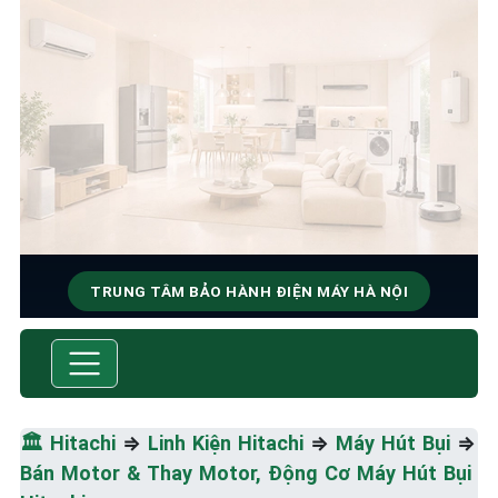
TRUNG TÂM BẢO HÀNH ĐIỆN MÁY HÀ NỘI
SỬA CHỮA & BẢO HÀNH
HITACHI
Tốc Độ Tối Đa • Chất Lượng Tối Ưu • Chi Phí Tối
🏛️
Hitachi
⇒
Linh Kiện Hitachi
⇒
Máy Hút Bụi
⇒
Thiểu
Bán Motor & Thay Motor, Động Cơ Máy Hút Bụi