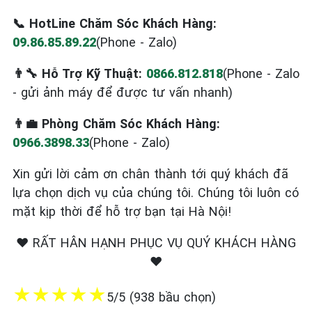
📞 HotLine Chăm Sóc Khách Hàng:
09.86.85.89.22
(Phone - Zalo)
👨‍🔧 Hỗ Trợ Kỹ Thuật:
0866.812.818
(Phone - Zalo
- gửi ảnh máy để được tư vấn nhanh)
👨‍💼 Phòng Chăm Sóc Khách Hàng:
0966.3898.33
(Phone - Zalo)
Xin gửi lời cảm ơn chân thành tới quý khách đã
lựa chọn dịch vụ của chúng tôi. Chúng tôi luôn có
mặt kịp thời để hỗ trợ bạn tại Hà Nội!
❤️ RẤT HÂN HẠNH PHỤC VỤ QUÝ KHÁCH HÀNG
❤️
★
★
★
★
★
5/5 (938 bầu chọn)