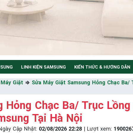
MSUNG
LINH KIỆN SAMSUNG
KIẾN THỨC & HƯỚNG DẪN
NH
⇒
Máy Giặt
⇒
Sửa Máy Giặt Samsung Hỏng Chạc Ba/ 
 Hỏng Chạc Ba/ Trục Lồng
Thiểu
msung Tại Hà Nội
Ngày Cập Nhật:
02/08/2026 22:28
|
Lượt xem:
190026