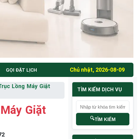
Chủ nhật, 2026-08-09
GỌI ĐẶT LỊCH
Trục Lồng Máy Giặt
TÌM KIẾM DỊCH VỤ
 Máy Giặt
🔍
TÌM KIẾM
72