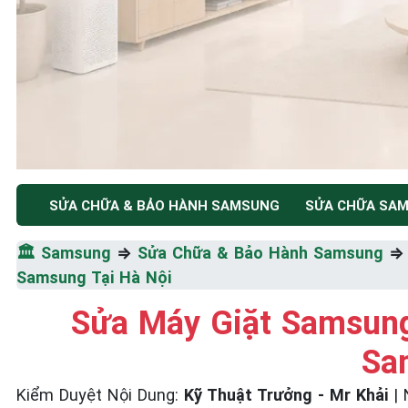
TRUNG TÂM BẢO HÀNH ĐIỆN MÁY HÀ NỘI
SỬA CHỮA & BẢO HÀNH SAMSUNG
SỬA CHỮA SA
SỬA CHỮA & BẢO HÀ
🏛️
Samsung
⇒
Sửa Chữa & Bảo Hành Samsung
SAMSUNG
Samsung Tại Hà Nội
Sửa Máy Giặt Samsung
Tốc Độ Tối Đa • Chất Lượng Tối Ưu • Chi Phí Tối 
Sa
☎️ 09.86.85.89.22
Kiểm Duyệt Nội Dung:
Kỹ Thuật Trưởng - Mr Khải
|