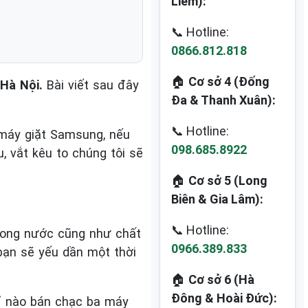
Liêm):
📞 Hotline:
0866.812.818
🏠
Cơ sở 4 (Đống
 Hà Nội.
Bài viết sau đây
Đa & Thanh Xuân):
📞 Hotline:
 máy giặt Samsung, nếu
098.685.8922
, vắt kêu to chúng tôi sẽ
🏠
Cơ sở 5 (Long
Biên & Gia Lâm):
📞 Hotline:
trong nước cũng như chất
0966.389.833
bạn sẽ yếu dần một thời
🏠
Cơ sở 6 (Hà
Đông & Hoài Đức):
ỉ nào bán chạc ba máy