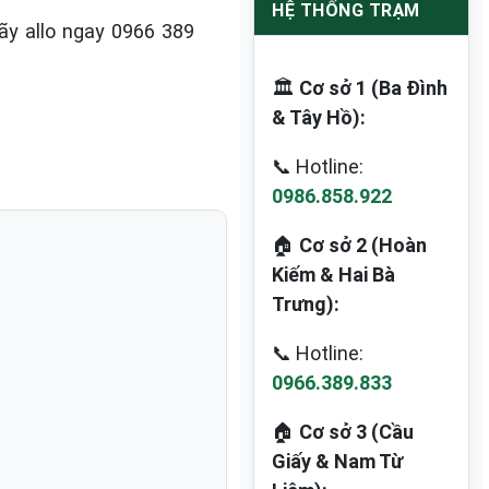
HỆ THỐNG TRẠM
ãy allo ngay 0966 389
🏛️
Cơ sở 1 (Ba Đình
& Tây Hồ):
📞 Hotline:
0986.858.922
🏠
Cơ sở 2 (Hoàn
Kiếm & Hai Bà
Trưng):
📞 Hotline:
0966.389.833
🏠
Cơ sở 3 (Cầu
Giấy & Nam Từ