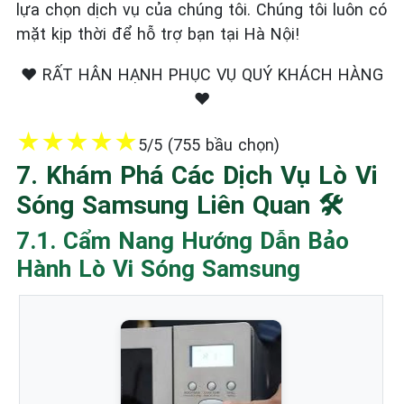
lựa chọn dịch vụ của chúng tôi. Chúng tôi luôn có
mặt kịp thời để hỗ trợ bạn tại Hà Nội!
❤️ RẤT HÂN HẠNH PHỤC VỤ QUÝ KHÁCH HÀNG
❤️
★
★
★
★
★
5/5 (755 bầu chọn)
7. Khám Phá Các Dịch Vụ Lò Vi
Sóng Samsung Liên Quan 🛠️
7.1. Cẩm Nang Hướng Dẫn Bảo
Hành Lò Vi Sóng Samsung