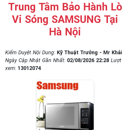
☎️ 09.86.85.89.22
Trung Tâm Bảo Hành Lò
Vi Sóng SAMSUNG Tại
Hà Nội
Kiểm Duyệt Nội Dung
:
Kỹ Thuật Trưởng - Mr Khải
Ngày Cập Nhật Gần Nhất
:
02/08/2026 22:28
Lượt
xem
:
13012074