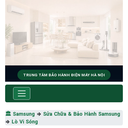
TRUNG TÂM BẢO HÀNH ĐIỆN MÁY HÀ NỘI
SỬA CHỮA & BẢO HÀNH
SAMSUNG
Tốc Độ Tối Đa • Chất Lượng Tối Ưu • Chi Phí Tối
🏛️
Samsung
⇒
Sửa Chữa & Bảo Hành Samsung
Thiểu
⇒
Lò Vi Sóng