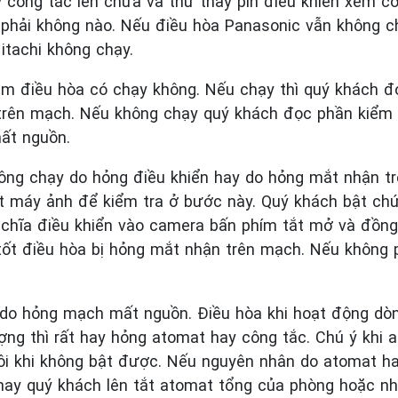
 công tắc lên chưa và thử thay pin điều khiển xem c
 phải không nào. Nếu điều hòa Panasonic vẫn không c
itachi không chạy.
em điều hòa có chạy không. Nếu chạy thì quý khách đ
 trên mạch. Nếu không chạy quý khách đọc phần kiểm
ất nguồn.
ông chạy do hỏng điều khiển hay do hỏng mắt nhận t
t máy ảnh để kiểm tra ở bước này. Quý khách bật ch
 chĩa điều khiển vào camera bấn phím tắt mở và đồng
 tốt điều hòa bị hỏng mắt nhận trên mạch. Nếu không p
 do hỏng mạch mất nguồn. Điều hòa khi hoạt động dò
ng thì rất hay hỏng atomat hay công tắc. Chú ý khi 
ôi khi không bật được. Nếu nguyên nhân do atomat ha
thay quý khách lên tắt atomat tổng của phòng hoặc nh