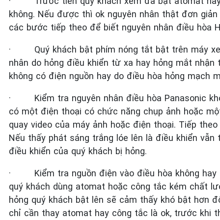
·
Trước tiên quý khách xem đã bật atomat hay
không. Nếu được thì ok nguyên nhân thật đơn giản
các bước tiếp theo để biết nguyên nhân điều hòa H
·
Quý khách bật phím nóng tắt bật trên máy x
nhân do hỏng điều khiển từ xa hay hỏng mắt nhận
không có điện nguồn hay do điều hòa hỏng mạch m
·
Kiểm tra nguyên nhân điều hòa Panasonic kh
có một điện thoại có chức năng chụp ảnh hoặc mộ
quay video của máy ảnh hoặc điện thoại. Tiếp theo
Nếu thấy phát sáng trắng lóe lên là điều khiển vẫn
điều khiển của quý khách bị hỏng.
·
Kiểm tra nguồn điện vào điều hòa không hay
quý khách dùng atomat hoặc công tắc kém chất lượ
hỏng quý khách bật lên sẽ cảm thấy khó bật hơn đ
chỉ cần thay atomat hay công tắc là ok, trước khi 