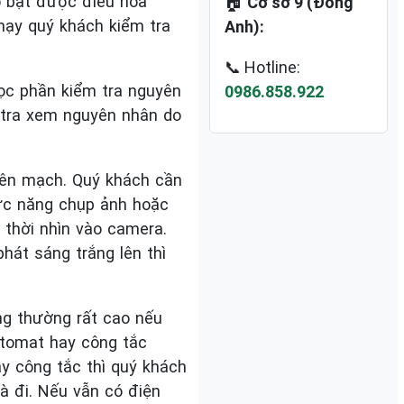
ó bật được điều hòa
🏠
Cơ sở 9 (Đông
hạy quý khách kiểm tra
Anh):
📞 Hotline:
ọc phần kiểm tra nguyên
0986.858.922
 tra xem nguyên nhân do
rên mạch. Quý khách cần
ức năng chụp ảnh hoặc
 thời nhìn vào camera.
hát sáng trắng lên thì
ng thường rất cao nếu
atomat hay công tắc
y công tắc thì quý khách
à đi. Nếu vẫn có điện