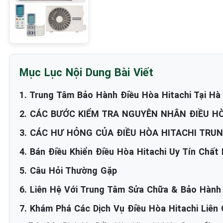
Mục Lục Nội Dung Bài Viết
1. Trung Tâm Bảo Hành Điều Hòa Hitachi Tại Hà 
2. CÁC BƯỚC KIỂM TRA NGUYÊN NHÂN ĐIỀU H
3. CÁC HƯ HỎNG CỦA ĐIỀU HÒA HITACHI TRU
4. Bán Điều Khiển Điều Hòa Hitachi Uy Tín Chất
5. Câu Hỏi Thường Gặp
6. Liên Hệ Với Trung Tâm Sửa Chữa & Bảo Hành 
7. Khám Phá Các Dịch Vụ Điều Hòa Hitachi Liên 