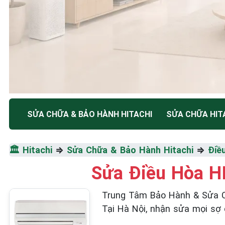
TRUNG TÂM BẢO HÀNH ĐIỆN MÁY HÀ NỘI
SỬA CHỮA & BẢO HÀNH HITACHI
SỬA CHỮA HIT
SỬA CHỮA & BẢO HÀ
🏛️
Hitachi
⇒
Sửa Chữa & Bảo Hành Hitachi
⇒
Điề
HITACHI
Sửa Điều Hòa H
Tốc Độ Tối Đa • Chất Lượng Tối Ưu • Chi Phí Tối 
Trung Tâm Bảo Hành & Sửa C
Tại Hà Nội, nhận sửa mọi sợ 
☎️ 09.86.85.89.22