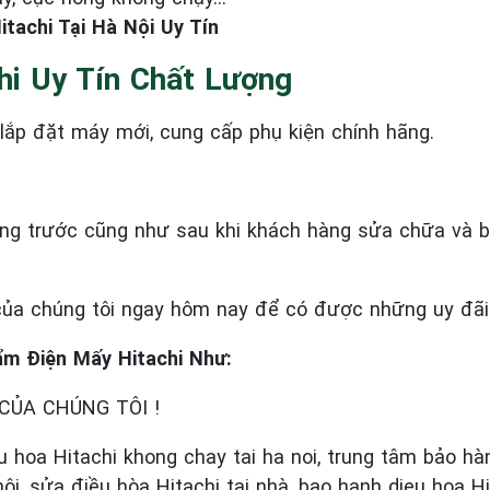
achi Tại Hà Nội Uy Tín
hi Uy Tín Chất Lượng
, lắp đặt máy mới, cung cấp phụ kiện chính hãng.
ượng trước cũng như sau khi khách hàng sửa chữa và b
của chúng tôi ngay hôm nay để có được những uy đãi 
 Điện Mấy Hitachi Như:
CỦA CHÚNG TÔI !
u hoa Hitachi khong chay tai ha noi, trung tâm bảo hà
ội, sửa điều hòa Hitachi tại nhà, bao hanh dieu hoa Hi