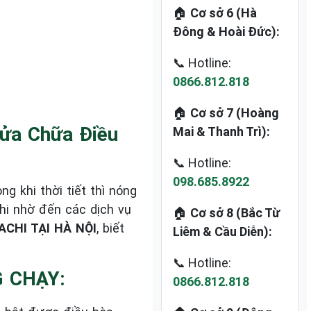
🏠
Cơ sở 6 (Hà
Đông & Hoài Đức):
📞 Hotline:
0866.812.818
🏠
Cơ sở 7 (Hoàng
Sửa Chữa Điều
Mai & Thanh Trì):
📞 Hotline:
098.685.8922
 khi thời tiết thì nóng
hi nhờ đến các dịch vụ
🏠
Cơ sở 8 (Bắc Từ
CHI TẠI HÀ NỘI
, biết
Liêm & Cầu Diễn):
📞 Hotline:
 CHẠY:
0866.812.818