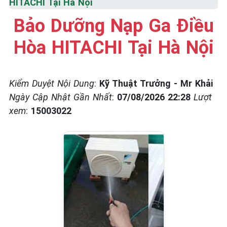
HITACHI Tại Hà Nội
☎️ 09.86.85.89.22
Bảo Dưỡng Nạp Ga Điều
Hòa HITACHI Tại Hà Nội
Kiểm Duyệt Nội Dung
:
Kỹ Thuật Trưởng - Mr Khải
Ngày Cập Nhật Gần Nhất
:
07/08/2026 22:28
Lượt
xem
:
15003022