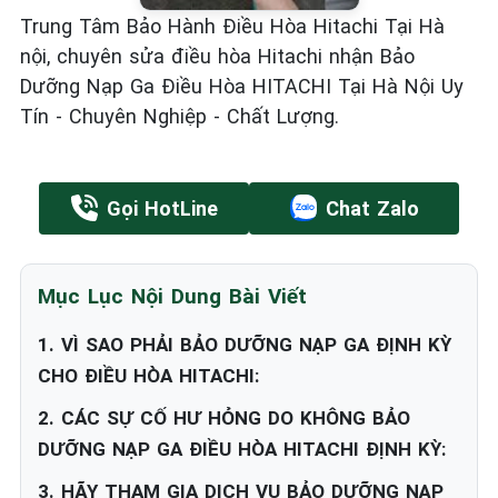
Trung Tâm Bảo Hành Điều Hòa Hitachi Tại Hà
nội, chuyên sửa điều hòa Hitachi nhận Bảo
Dưỡng Nạp Ga Điều Hòa HITACHI Tại Hà Nội Uy
Tín - Chuyên Nghiệp - Chất Lượng.
Gọi HotLine
Chat Zalo
Mục Lục Nội Dung Bài Viết
1. VÌ SAO PHẢI BẢO DƯỠNG NẠP GA ĐỊNH KỲ
CHO ĐIỀU HÒA HITACHI:
2. CÁC SỰ CỐ HƯ HỎNG DO KHÔNG BẢO
DƯỠNG NẠP GA ĐIỀU HÒA HITACHI ĐỊNH KỲ:
3. HÃY THAM GIA DỊCH VỤ BẢO DƯỠNG NẠP