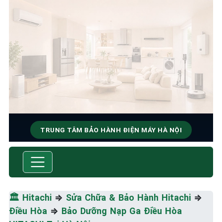
TRUNG TÂM BẢO HÀNH ĐIỆN MÁY HÀ NỘI
SỬA CHỮA & BẢO HÀNH
HITACHI
Tốc Độ Tối Đa • Chất Lượng Tối Ưu • Chi Phí Tối
🏛️
Hitachi
⇒
Sửa Chữa & Bảo Hành Hitachi
⇒
Thiểu
Điều Hòa
⇒
Bảo Dưỡng Nạp Ga Điều Hòa