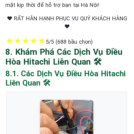
mặt kịp thời để hỗ trợ bạn tại Hà Nội!
❤️ RẤT HÂN HẠNH PHỤC VỤ QUÝ KHÁCH HÀNG
❤️
★
★
★
★
★
5/5 (688 bầu chọn)
8. Khám Phá Các Dịch Vụ Điều
Hòa Hitachi Liên Quan 🛠️
8.1. Các Dịch Vụ Điều Hòa Hitachi
Liên Quan 🛠️