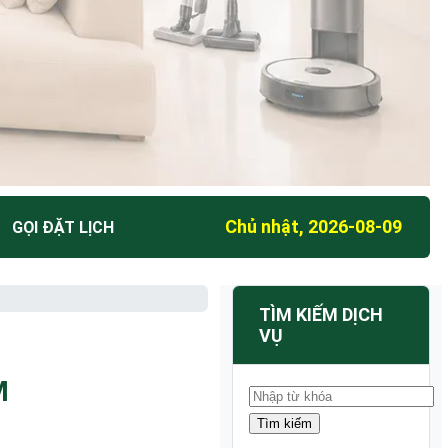
Chủ nhật, 2026-08-09
GỌI ĐẶT LỊCH
TÌM KIẾM DỊCH
VỤ
M