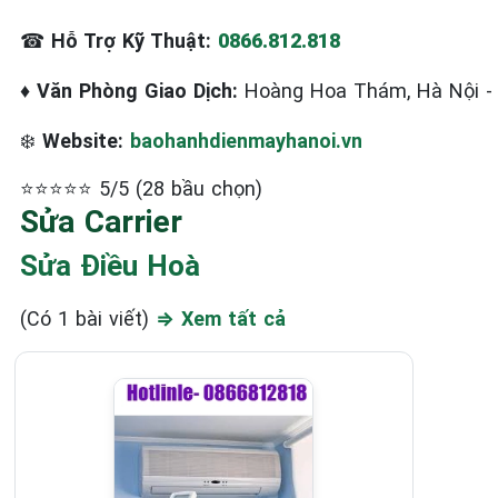
☎
Hỗ Trợ Kỹ Thuật:
0866.812.818
♦
Văn Phòng Giao Dịch:
Hoàng Hoa Thám, Hà Nội 
❄️
Website:
baohanhdienmayhanoi.vn
⭐⭐⭐⭐⭐ 5/5 (28 bầu chọn)
Sửa Carrier
Sửa Điều Hoà
(Có 1 bài viết)
⇒ Xem tất cả