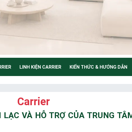
RIER
LINH KIỆN CARRIER
KIẾN THỨC & HƯỚNG DẪN
NH
Carrier
Thiểu
ÊN LẠC VÀ HỖ TRỢ CỦA TRUNG TÂ