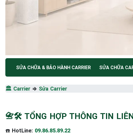
TRUNG TÂM BẢO HÀNH ĐIỆN MÁY HÀ NỘI
SỬA CHỮA & BẢO HÀNH CARRIER
SỬA CHỮA CAR
SỬA CHỮA & BẢO HÀ
🏛️
Carrier
⇒
Sửa Carrier
CARRIER
Tốc Độ Tối Đa • Chất Lượng Tối Ưu • Chi Phí Tối 
📇🛠️ TỔNG HỢP THÔNG TIN LI
☎️ 09.86.85.89.22
☎️
HotLine:
09.86.85.89.22