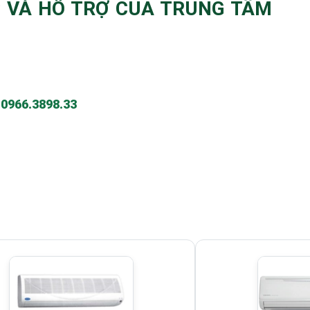
C VÀ HỖ TRỢ CỦA TRUNG TÂM
-
0966.3898.33