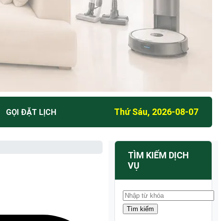
Thứ Sáu, 2026-08-07
GỌI ĐẶT LỊCH
TÌM KIẾM DỊCH
VỤ