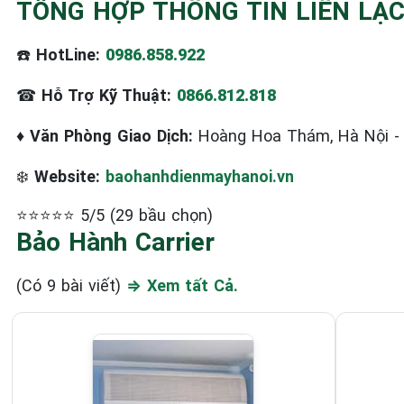
TỔNG HỢP THÔNG TIN LIÊN LẠ
☎️
HotLine:
0986.858.922
☎
Hỗ Trợ Kỹ Thuật:
0866.812.818
♦
Văn Phòng Giao Dịch:
Hoàng Hoa Thám, Hà Nội 
❄️
Website:
baohanhdienmayhanoi.vn
⭐⭐⭐⭐⭐ 5/5 (29 bầu chọn)
Bảo Hành Carrier
(Có 9 bài viết)
⇒ Xem tất Cả.