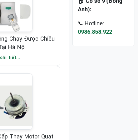
🏠
Cơ sở 9 (Đông
Anh):
📞 Hotline:
0986.858.922
ông Chạy Được Chiều
ại Hà Nội
hi tiết...
ấp Thay Motor Quạt