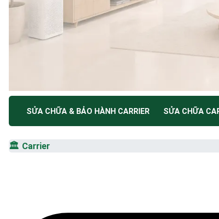
TRUNG TÂM BẢO HÀNH ĐIỆN MÁY HÀ NỘI
SỬA CHỮA & BẢO HÀNH CARRIER
SỬA CHỮA CAR
SỬA CHỮA & BẢO HÀ
🏛️
Carrier
CARRIER
Tốc Độ Tối Đa • Chất Lượng Tối Ưu • Chi Phí Tối 
☎️ 09.86.85.89.22