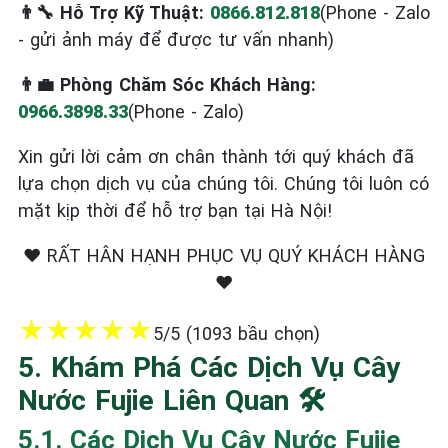
👨‍🔧 Hỗ Trợ Kỹ Thuật:
0866.812.818
(Phone - Zalo
- gửi ảnh máy để được tư vấn nhanh)
👨‍💼 Phòng Chăm Sóc Khách Hàng:
0966.3898.33
(Phone - Zalo)
Xin gửi lời cảm ơn chân thành tới quý khách đã
lựa chọn dịch vụ của chúng tôi. Chúng tôi luôn có
mặt kịp thời để hỗ trợ bạn tại Hà Nội!
❤️ RẤT HÂN HẠNH PHỤC VỤ QUÝ KHÁCH HÀNG
❤️
★
★
★
★
★
5/5 (1093 bầu chọn)
5. Khám Phá Các Dịch Vụ Cây
Nước Fujie Liên Quan 🛠️
5.1. Các Dịch Vụ Cây Nước Fujie