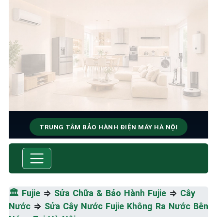
TRUNG TÂM BẢO HÀNH ĐIỆN MÁY HÀ NỘI
SỬA CHỮA & BẢO HÀNH FUJIE
Tốc Độ Tối Đa • Chất Lượng Tối Ưu • Chi Phí Tối
Thiểu
🏛️
Fujie
⇒
Sửa Chữa & Bảo Hành Fujie
⇒
Cây
Nước
⇒
Sửa Cây Nước Fujie Không Ra Nước Bên
☎️ 09.86.85.89.22