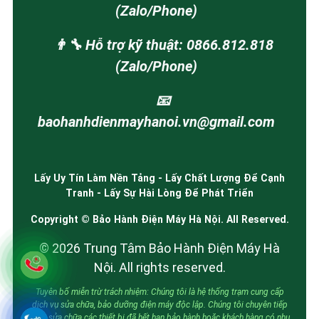
(Zalo/Phone)
👨‍🔧 Hỗ trợ kỹ thuật: 0866.812.818
(Zalo/Phone)
📧
baohanhdienmayhanoi.vn@gmail.com
Lấy Uy Tín Làm Nền Tảng - Lấy Chất Lượng Để Cạnh
Tranh - Lấy Sự Hài Lòng Để Phát Triển
Copyright © Bảo Hành Điện Máy Hà Nội. All Reserved.
© 2026 Trung Tâm Bảo Hành Điện Máy Hà
Nội. All rights reserved.
Tuyên bố miễn trừ trách nhiệm: Chúng tôi là hệ thống trạm cung cấp
dịch vụ sửa chữa, bảo dưỡng điện máy độc lập. Chúng tôi chuyên tiếp
nhận sửa chữa các thiết bị đã hết hạn bảo hành hoặc khách hàng có nhu