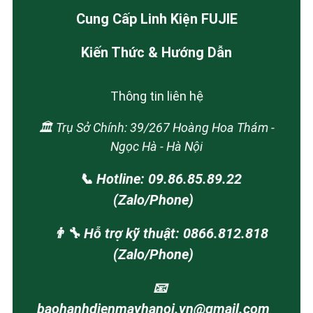
Cung Cấp Linh Kiện FUJIE
Kiến Thức & Hướng Dẫn
Thông tin liên hệ
🏛️ Trụ Sở Chính: 39/267 Hoàng Hoa Thám -
Ngọc Hà - Hà Nội
📞 Hotline: 09.86.85.89.22
(Zalo/Phone)
👨‍🔧 Hỗ trợ kỹ thuật: 0866.812.818
(Zalo/Phone)
📧
baohanhdienmayhanoi.vn@gmail.com