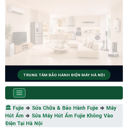
TRUNG TÂM BẢO HÀNH ĐIỆN MÁY HÀ NỘI
SỬA CHỮA & BẢO HÀNH FUJIE
Tốc Độ Tối Đa • Chất Lượng Tối Ưu • Chi Phí Tối
Thiểu
🏛️
Fujie
⇒
Sửa Chữa & Bảo Hành Fujie
⇒
Máy
Hút Ẩm
⇒
Sửa Máy Hút Ẩm Fujie Không Vào
☎️ 09.86.85.89.22
Điện Tại Hà Nội