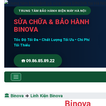
TRUNG TÂM BẢO HÀNH ĐIỆN MÁY HÀ NỘI
SỬA CHỮA & BẢO HÀNH
BINOVA
Tốc Độ Tối Đa • Chất Lượng Tối Ưu • Chi Phí
Tối Thiểu
☎️ 09.86.85.89.22
🏛️
Binova
⇒
Linh Kiện Binova
Binova