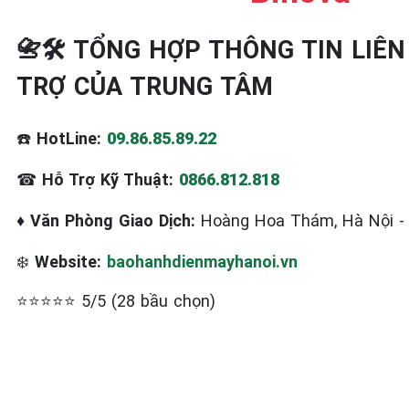
📇🛠️ TỔNG HỢP THÔNG TIN LIÊN
TRỢ CỦA TRUNG TÂM
☎️
HotLine:
09.86.85.89.22
☎
Hỗ Trợ Kỹ Thuật:
0866.812.818
♦
Văn Phòng Giao Dịch:
Hoàng Hoa Thám, Hà Nội 
❄️
Website:
baohanhdienmayhanoi.vn
⭐⭐⭐⭐⭐ 5/5 (28 bầu chọn)