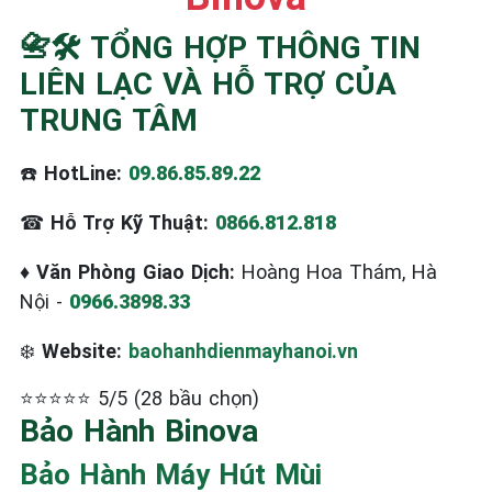
☎️ 09.86.85.89.22
📇🛠️ TỔNG HỢP THÔNG TIN
LIÊN LẠC VÀ HỖ TRỢ CỦA
TRUNG TÂM
☎️
HotLine:
09.86.85.89.22
☎
Hỗ Trợ Kỹ Thuật:
0866.812.818
♦
Văn Phòng Giao Dịch:
Hoàng Hoa Thám, Hà
Nội -
0966.3898.33
❄️
Website:
baohanhdienmayhanoi.vn
⭐⭐⭐⭐⭐ 5/5 (28 bầu chọn)
Bảo Hành Binova
Bảo Hành Máy Hút Mùi