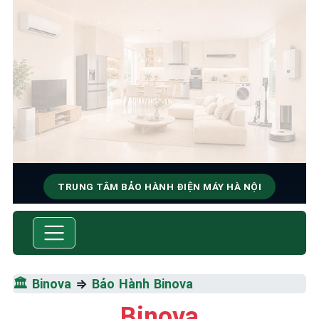
TRUNG TÂM BẢO HÀNH ĐIỆN MÁY HÀ NỘI
SỬA CHỮA & BẢO HÀNH
BINOVA
Tốc Độ Tối Đa • Chất Lượng Tối Ưu • Chi Phí Tối
🏛️
Binova
⇒
Bảo Hành Binova
Thiểu
Binova