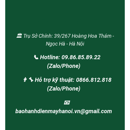
Thông Tin Liên Hệ
🏛️ Trụ Sở Chính: 39/267 Hoàng Hoa Thám -
Ngọc Hà - Hà Nội
📞 Hotline: 09.86.85.89.22
(Zalo/Phone)
👨‍🔧 Hỗ trợ kỹ thuật: 0866.812.818
(Zalo/Phone)
📧
baohanhdienmayhanoi.vn@gmail.com