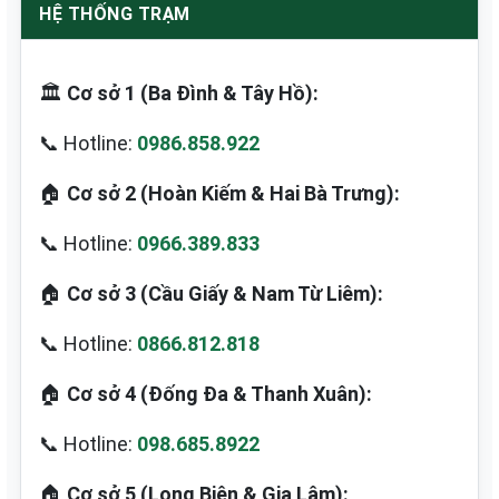
HỆ THỐNG TRẠM
🏛️
Cơ sở 1 (Ba Đình & Tây Hồ):
📞 Hotline:
0986.858.922
🏠
Cơ sở 2 (Hoàn Kiếm & Hai Bà Trưng):
📞 Hotline:
0966.389.833
🏠
Cơ sở 3 (Cầu Giấy & Nam Từ Liêm):
📞 Hotline:
0866.812.818
🏠
Cơ sở 4 (Đống Đa & Thanh Xuân):
📞 Hotline:
098.685.8922
🏠
Cơ sở 5 (Long Biên & Gia Lâm):