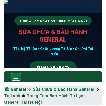
TRUNG TÂM BẢO HÀNH ĐIỆN MÁY HÀ NỘI
SỬA CHỮA & BẢO HÀNH
GENERAL
Tốc Độ Tối Đa • Chất Lượng Tối Ưu • Chi Phí Tối
Thiểu
☎️ 09.86.85.89.22
🏛️
General
⇒
Sửa Chữa & Bảo Hành General
⇒
Tủ Lạnh
⇒
Trung Tâm Bảo Hành Tủ Lạnh
General Tại Hà Nội