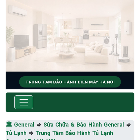
TRUNG TÂM BẢO HÀNH ĐIỆN MÁY HÀ NỘI
SỬA CHỮA & BẢO HÀNH
GENERAL
Tốc Độ Tối Đa • Chất Lượng Tối Ưu • Chi Phí Tối
🏛️
General
⇒
Sửa Chữa & Bảo Hành General
⇒
Thiểu
Tủ Lạnh
⇒
Trung Tâm Bảo Hành Tủ Lạnh