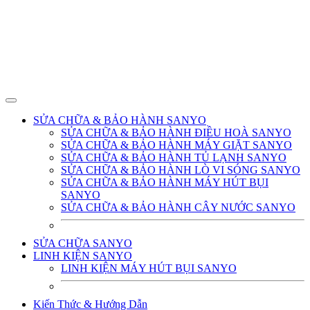
SỬA CHỮA & BẢO HÀNH SANYO
SỬA CHỮA & BẢO HÀNH ĐIỀU HOÀ SANYO
SỬA CHỮA & BẢO HÀNH MÁY GIẶT SANYO
SỬA CHỮA & BẢO HÀNH TỦ LẠNH SANYO
SỬA CHỮA & BẢO HÀNH LÒ VI SÓNG SANYO
SỬA CHỮA & BẢO HÀNH MÁY HÚT BỤI
SANYO
SỬA CHỮA & BẢO HÀNH CÂY NƯỚC SANYO
SỬA CHỮA SANYO
LINH KIỆN SANYO
LINH KIỆN MÁY HÚT BỤI SANYO
Kiến Thức & Hướng Dẫn