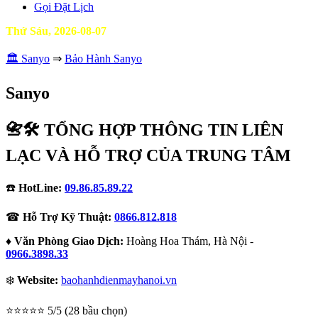
Gọi Đặt Lịch
Thứ Sáu, 2026-08-07
🏛️
Sanyo
⇒
Bảo Hành Sanyo
Sanyo
📇🛠️ TỔNG HỢP THÔNG TIN LIÊN
LẠC VÀ HỖ TRỢ CỦA TRUNG TÂM
☎️
HotLine:
09.86.85.89.22
☎
Hỗ Trợ Kỹ Thuật:
0866.812.818
♦
Văn Phòng Giao Dịch:
Hoàng Hoa Thám, Hà Nội -
0966.3898.33
❄️
Website:
baohanhdienmayhanoi.vn
⭐⭐⭐⭐⭐ 5/5 (28 bầu chọn)