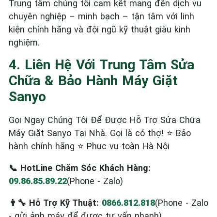
Trung tâm chúng tôi cam kết mang đến dịch vụ
chuyên nghiệp – minh bạch – tận tâm với linh
kiện chính hãng và đội ngũ kỹ thuật giàu kinh
nghiệm.
4. Liên Hệ Với Trung Tâm Sửa
Chữa & Bảo Hành Máy Giặt
Sanyo
Gọi Ngay Chúng Tôi Để Được Hỗ Trợ Sửa Chữa
Máy Giặt Sanyo Tại Nhà. Gọi là có thợ! ⭐ Bảo
hành chính hãng ⭐ Phục vụ toàn Hà Nội
📞 HotLine Chăm Sóc Khách Hàng:
09.86.85.89.22
(Phone - Zalo)
👨‍🔧 Hỗ Trợ Kỹ Thuật:
0866.812.818
(Phone - Zalo
- gửi ảnh máy để được tư vấn nhanh)