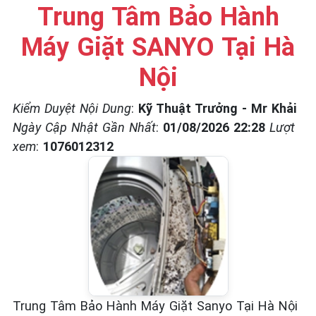
☎️ 09.86.85.89.22
Trung Tâm Bảo Hành
Máy Giặt SANYO Tại Hà
Nội
Kiểm Duyệt Nội Dung
:
Kỹ Thuật Trưởng - Mr Khải
Ngày Cập Nhật Gần Nhất
:
01/08/2026 22:28
Lượt
xem
:
1076012312
Trung Tâm Bảo Hành Máy Giặt Sanyo Tại Hà Nội