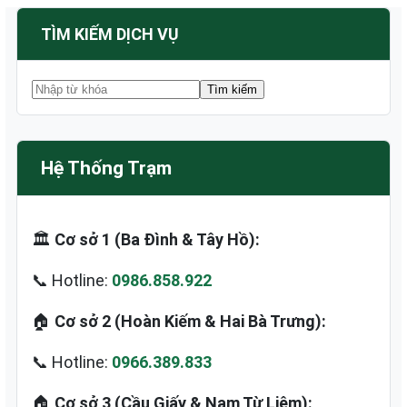
TÌM KIẾM DỊCH VỤ
Hệ Thống Trạm
🏛️
Cơ sở 1 (Ba Đình & Tây Hồ):
📞 Hotline:
0986.858.922
🏠
Cơ sở 2 (Hoàn Kiếm & Hai Bà Trưng):
📞 Hotline:
0966.389.833
🏠
Cơ sở 3 (Cầu Giấy & Nam Từ Liêm):