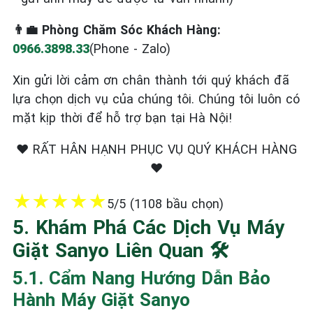
👨‍💼 Phòng Chăm Sóc Khách Hàng:
0966.3898.33
(Phone - Zalo)
Xin gửi lời cảm ơn chân thành tới quý khách đã
lựa chọn dịch vụ của chúng tôi. Chúng tôi luôn có
mặt kịp thời để hỗ trợ bạn tại Hà Nội!
❤️ RẤT HÂN HẠNH PHỤC VỤ QUÝ KHÁCH HÀNG
❤️
★
★
★
★
★
5/5 (1108 bầu chọn)
5. Khám Phá Các Dịch Vụ Máy
Giặt Sanyo Liên Quan 🛠️
5.1. Cẩm Nang Hướng Dẫn Bảo
Hành Máy Giặt Sanyo