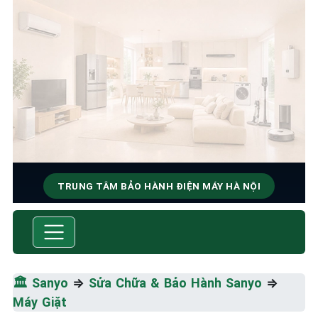
TRUNG TÂM BẢO HÀNH ĐIỆN MÁY HÀ NỘI
SỬA CHỮA & BẢO HÀNH
SANYO
Tốc Độ Tối Đa • Chất Lượng Tối Ưu • Chi Phí Tối
🏛️
Sanyo
⇒
Sửa Chữa & Bảo Hành Sanyo
⇒
Thiểu
Máy Giặt