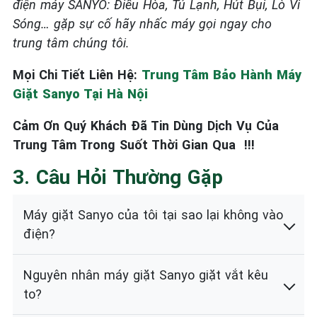
điện máy
SANYO: Điều Hòa, Tủ Lạnh, Hút Bụi, Lò Vi
Sóng…
gặp sự cố hãy nhấc máy gọi ngay cho
t
rung tâm chúng tôi.
Mọi Chi Tiết Liên Hệ:
Trung Tâm Bảo Hành Máy
Giặt Sanyo Tại Hà Nội
Cảm Ơn Quý Khách Đã Tin Dùng Dịch Vụ Của
Trung Tâm Trong Suốt Thời Gian Qua !
!!
3. Câu Hỏi Thường Gặp
Máy giặt Sanyo của tôi tại sao lại không vào
điện?
Nguyên nhân máy giặt Sanyo giặt vắt kêu
to?