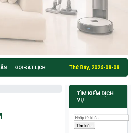
Thứ Bảy, 2026-08-08
DẪN
GỌI ĐẶT LỊCH
TÌM KIẾM DỊCH
VỤ
M