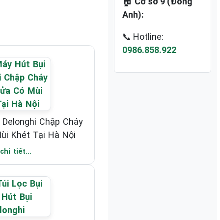
🏠
Cơ sở 9 (Đông
Anh):
📞 Hotline:
0986.858.922
 Delonghi Chập Cháy
ùi Khét Tại Hà Nội
hi tiết...