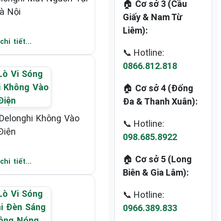
🏠
Cơ sở 3 (Cầu
à Nội
Giấy & Nam Từ
Liêm):
hi tiết...
📞 Hotline:
0866.812.818
🏠
Cơ sở 4 (Đống
Đa & Thanh Xuân):
 Delonghi Không Vào
📞 Hotline:
Điện
098.685.8922
🏠
Cơ sở 5 (Long
hi tiết...
Biên & Gia Lâm):
📞 Hotline:
0966.389.833