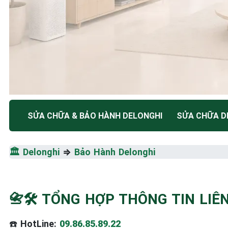
TRUNG TÂM BẢO HÀNH ĐIỆN MÁY HÀ NỘI
SỬA CHỮA & BẢO HÀNH DELONGHI
SỬA CHỮA D
SỬA CHỮA & BẢO HÀ
DELONGHI
🏛️
Delonghi
⇒
Bảo Hành Delonghi
Tốc Độ Tối Đa • Chất Lượng Tối Ưu • Chi Phí Tối 
📇🛠️ TỔNG HỢP THÔNG TIN LI
☎️ 09.86.85.89.22
☎️
HotLine:
09.86.85.89.22