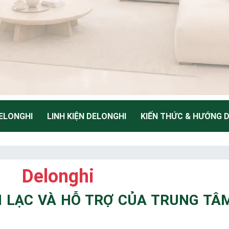
ELONGHI
LINH KIỆN DELONGHI
KIẾN THỨC & HƯỚNG 
NH
Delonghi
Thiểu
ÊN LẠC VÀ HỖ TRỢ CỦA TRUNG TÂ