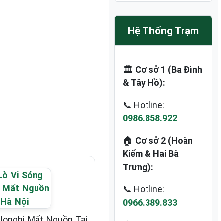
Hệ Thống Trạm
🏛️
Cơ sở 1 (Ba Đình
& Tây Hồ):
📞 Hotline:
0986.858.922
🏠
Cơ sở 2 (Hoàn
Kiếm & Hai Bà
Trưng):
📞 Hotline:
0966.389.833
elonghi Mất Nguồn Tại