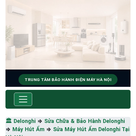
TRUNG TÂM BẢO HÀNH ĐIỆN MÁY HÀ NỘI
SỬA CHỮA & BẢO HÀNH
DELONGHI
Tốc Độ Tối Đa • Chất Lượng Tối Ưu • Chi Phí Tối
🏛️
Delonghi
⇒
Sửa Chữa & Bảo Hành Delonghi
Thiểu
⇒
Máy Hút Ẩm
⇒
Sửa Máy Hút Ẩm Delonghi Tại