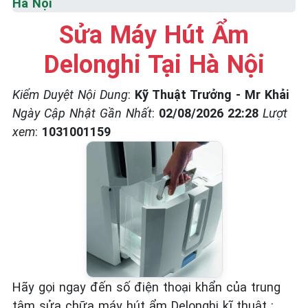
Hà Nội
☎️ 09.86.85.89.22
Sửa Máy Hút Ẩm
Delonghi Tại Hà Nội
Kiểm Duyệt Nội Dung
:
Kỹ Thuật Trưởng - Mr Khải
Ngày Cập Nhật Gần Nhất
:
02/08/2026 22:28
Lượt
xem
:
1031001159
Hãy gọi ngay đến số điện thoại khẩn của trung
tâm sửa chữa máy hút ẩm Delonghi kĩ thuật :