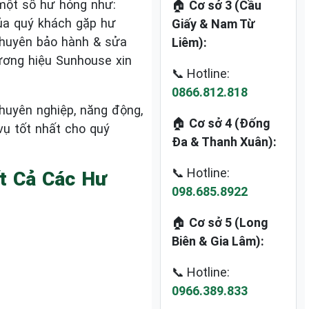
 một số hư hỏng như:
🏠
Cơ sở 3 (Cầu
của quý khách gặp hư
Giấy & Nam Từ
uyên bảo hành & sửa
Liêm):
ương hiệu Sunhouse xin
📞 Hotline:
0866.812.818
huyên nghiệp, năng động,
🏠
Cơ sở 4 (Đống
vụ tốt nhất cho quý
Đa & Thanh Xuân):
📞 Hotline:
t Cả Các Hư
098.685.8922
🏠
Cơ sở 5 (Long
Biên & Gia Lâm):
📞 Hotline:
0966.389.833