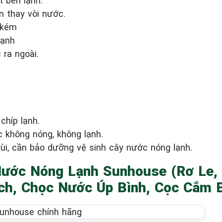
 bên lạnh.
n thay vòi nước.
 kém
lạnh
ra ngoài.
híp lạnh.
không nóng, không lạnh.
, cần bảo dưỡng vệ sinh cây nước nóng lạnh.
Nước Nóng Lạnh Sunhouse (Rơ Le, 
ch, Chọc Nước Úp Bình, Cọc Cắm Bì