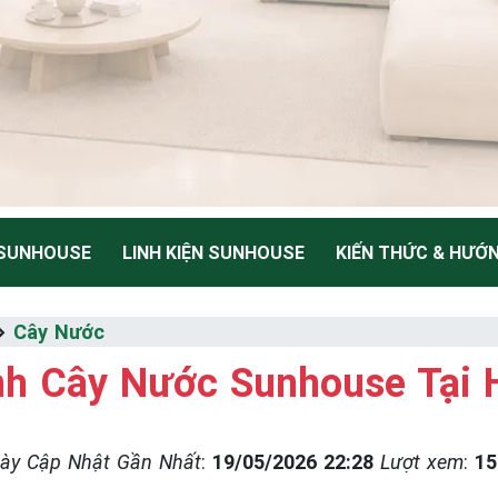
 SUNHOUSE
LINH KIỆN SUNHOUSE
KIẾN THỨC & HƯỚ
NH
⇒
Cây Nước
h Cây Nước Sunhouse Tại 
Thiểu
ày Cập Nhật Gần Nhất
:
19/05/2026 22:28
Lượt xem
:
15