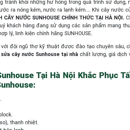
 tránh khỏi những hư hỏng trong quá trình sử dụng,
 nước ra nóng kém, nước ra lạnh kém…. Khi cây nước 
 CÂY NƯỚC SUNHOUSE CHÍNH THỨC TẠI HÀ NỘI.
Ch
. Quý khách hàng đang sử dụng các sản phẩm mang th
á hợp lý, linh kiện chính hãng SUNHOUSE.
với đội ngũ thợ kỹ thuật được đào tạo chuyên sâu, c
ụ
sửa cây nước Sunhouse tại nhà
chất lượng, giá dịch 
unhouse Tại Hà Nội Khắc Phục Tấ
Sunhouse:
.
block.
o), thanh nhiệt.