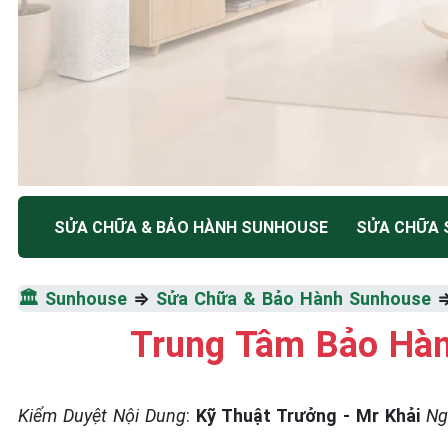
TRUNG TÂM BẢO HÀNH ĐIỆN MÁY HÀ NỘI
SỬA CHỮA & BẢO HÀNH SUNHOUSE
SỬA CHỮA
SỬA CHỮA & BẢO HÀ
🏛️
Sunhouse
⇒
Sửa Chữa & Bảo Hành Sunhouse
SUNHOUSE
Trung Tâm Bảo Hàn
Tốc Độ Tối Đa • Chất Lượng Tối Ưu • Chi Phí Tối 
Kiểm Duyệt Nội Dung
:
Kỹ Thuật Trưởng - Mr Khải
Ng
☎️ 09.86.85.89.22