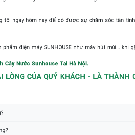
g tôi ngay hôm nay để có được sự chăm sóc tận tình
n phẩm điện máy SUNHOUSE như máy hút mùi… khi gặp
h Cây Nước Sunhouse Tại Hà Nội.
 HÀI LÒNG CỦA QUÝ KHÁCH - LÀ THÀN
g?
ng?