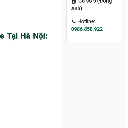
🏠
Cơ sở 9 (Đông
Anh):
📞 Hotline:
0986.858.922
 Tại Hà Nội: