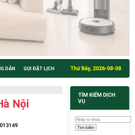
Thứ Bảy, 2026-08-08
NG DẪN
GỌI ĐẶT LỊCH
TÌM KIẾM DỊCH
Hà Nội
VỤ
013149