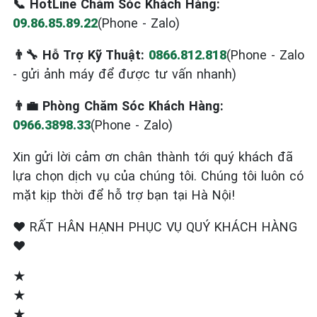
📞 HotLine Chăm Sóc Khách Hàng:
09.86.85.89.22
(Phone - Zalo)
👨‍🔧 Hỗ Trợ Kỹ Thuật:
0866.812.818
(Phone - Zalo
- gửi ảnh máy để được tư vấn nhanh)
👨‍💼 Phòng Chăm Sóc Khách Hàng:
0966.3898.33
(Phone - Zalo)
Xin gửi lời cảm ơn chân thành tới quý khách đã
lựa chọn dịch vụ của chúng tôi. Chúng tôi luôn có
mặt kịp thời để hỗ trợ bạn tại Hà Nội!
❤️ RẤT HÂN HẠNH PHỤC VỤ QUÝ KHÁCH HÀNG
❤️
★
★
★