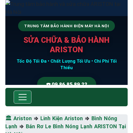
TRUNG TÂM BẢO HÀNH ĐIỆN MÁY HÀ NỘI
SỬA CHỮA & BẢO HÀNH
ARISTON
Tốc Độ Tối Đa • Chất Lượng Tối Ưu • Chi Phí Tối
Thiểu
☎️ 09.86.85.89.22
🏛️
Ariston
⇒
Linh Kiện Ariston
⇒
Bình Nóng
Lạnh
⇒
Bán Rơ Le Bình Nóng Lạnh ARISTON Tại