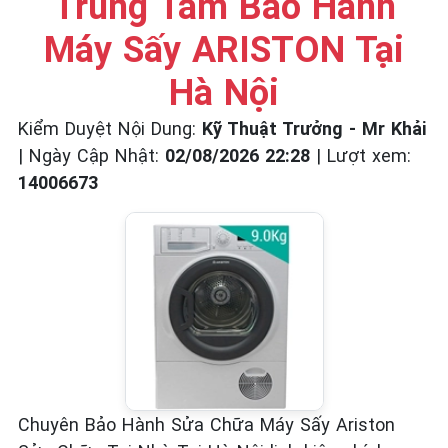
Trung Tâm Bảo Hành
☎️ 09.86.85.89.22
Máy Sấy ARISTON Tại
Hà Nội
Kiểm Duyệt Nội Dung:
Kỹ Thuật Trưởng - Mr Khải
|
Ngày Cập Nhật:
02/08/2026 22:28
|
Lượt xem:
14006673
Chuyên Bảo Hành Sửa Chữa Máy Sấy Ariston