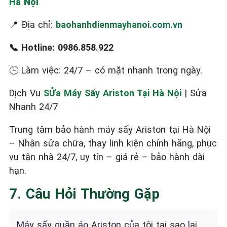
Hà Nội
📍
Địa chỉ:
baohanhdienmayhanoi.com.vn
📞
Hotline: 0986.858.922
🕒
Làm việc: 24/7 – có mặt nhanh trong ngày.
Dịch Vụ
SỬa Máy Sấy Ariston Tại Hà Nội
| Sửa
Nhanh 24/7
Trung tâm bảo hành máy sấy Ariston tại Hà Nội
– Nhận sửa chữa, thay linh kiện chính hãng, phục
vụ tận nhà 24/7, uy tín – giá rẻ – bảo hành dài
hạn.
7. Câu Hỏi Thường Gặp
Máy sấy quần áo Ariston của tôi tại sao lại