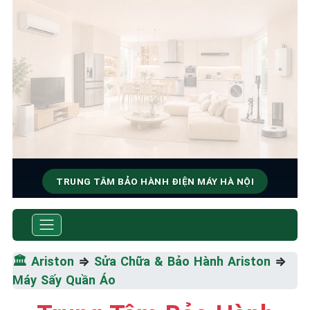
TRUNG TÂM BẢO HÀNH ĐIỆN MÁY HÀ NỘI
SỬA CHỮA & BẢO HÀNH
ARISTON
🏛️
Ariston
⇒
Sửa Chữa & Bảo Hành Ariston
⇒
Tốc Độ Tối Đa • Chất Lượng Tối Ưu • Chi Phí Tối
Máy Sấy Quần Áo
Thiểu