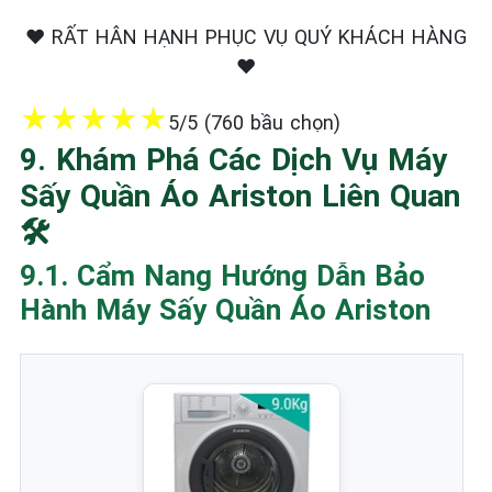
❤️ RẤT HÂN HẠNH PHỤC VỤ QUÝ KHÁCH HÀNG
❤️
★
★
★
★
★
5/5 (760 bầu chọn)
9. Khám Phá Các Dịch Vụ Máy
Sấy Quần Áo Ariston Liên Quan
🛠️
9.1. Cẩm Nang Hướng Dẫn Bảo
Hành Máy Sấy Quần Áo Ariston