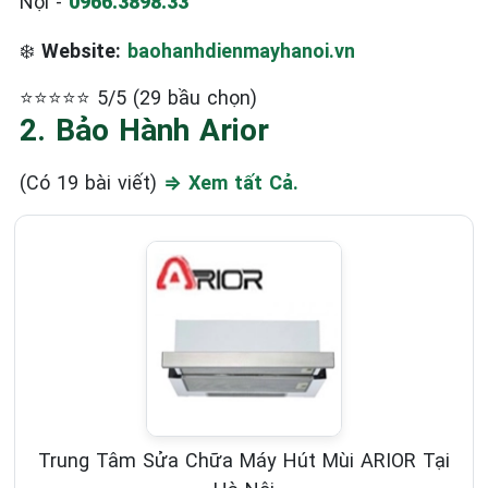
Nội -
0966.3898.33
❄️
Website:
baohanhdienmayhanoi.vn
⭐⭐⭐⭐⭐ 5/5 (29 bầu chọn)
2. Bảo Hành Arior
(Có 19 bài viết)
⇒ Xem tất Cả.
Trung Tâm Sửa Chữa Máy Hút Mùi ARIOR Tại