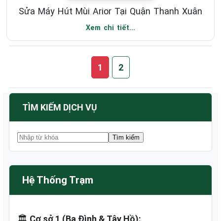
Sửa Máy Hút Mùi Arior Tại Quận Thanh Xuân
Xem chi tiết...
1
2
TÌM KIẾM DỊCH VỤ
Hệ Thống Trạm
🏛️
Cơ sở 1 (Ba Đình & Tây Hồ):