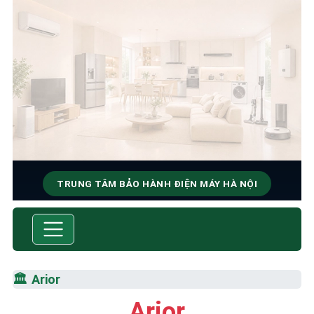
TRUNG TÂM BẢO HÀNH ĐIỆN MÁY HÀ NỘI
SỬA CHỮA & BẢO HÀNH
ARIOR
Tốc Độ Tối Đa • Chất Lượng Tối Ưu • Chi Phí Tối
🏛️
Arior
Thiểu
Arior