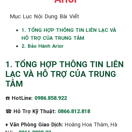
☎️ 09.86.85.89.22
Mục Lục Nội Dung Bài Viết
1. TỔNG HỢP THÔNG TIN LIÊN LẠC VÀ
HỖ TRỢ CỦA TRUNG TÂM
2. Bảo Hành Arior
1. TỔNG HỢP THÔNG TIN LIÊN
LẠC VÀ HỖ TRỢ CỦA TRUNG
TÂM
☎️
HotLine:
0986.858.922
☎
Hỗ Trợ Kỹ Thuật:
0866.812.818
♦
Văn Phòng Giao Dịch:
Hoàng Hoa Thám, Hà