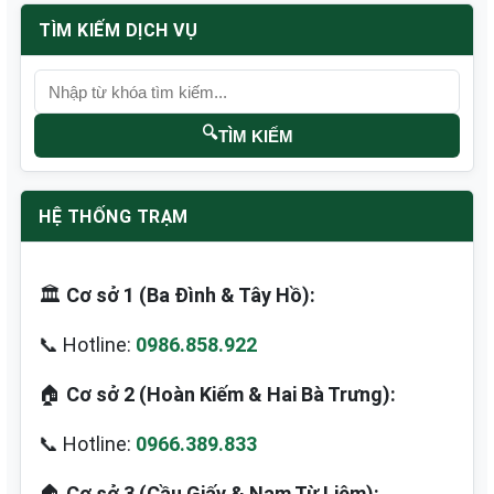
TÌM KIẾM DỊCH VỤ
🔍
TÌM KIẾM
HỆ THỐNG TRẠM
🏛️
Cơ sở 1 (Ba Đình & Tây Hồ):
📞 Hotline:
0986.858.922
🏠
Cơ sở 2 (Hoàn Kiếm & Hai Bà Trưng):
📞 Hotline:
0966.389.833
🏠
Cơ sở 3 (Cầu Giấy & Nam Từ Liêm):