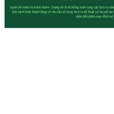
Tuyên bố miễn trừ trách nhiệm: Chúng tôi là hệ thống trạm cung cấp dịch vụ sửa
bảo hành hoặc khách hàng có nhu cầu sử dụng dịch vụ kỹ thuật có thu phí tại
nhắc đến nhằm mục đích mô tả