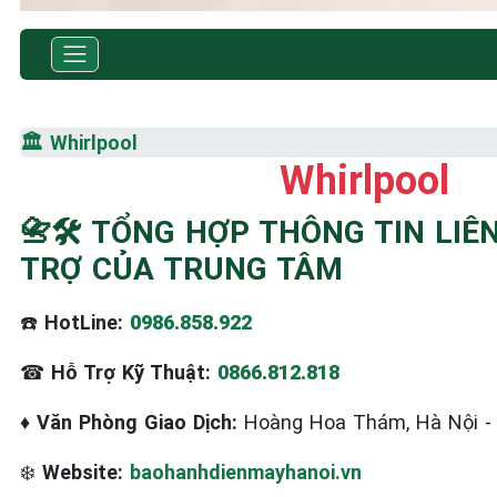
TRUNG TÂM BẢO HÀNH ĐIỆN MÁY HÀ NỘI
SỬA CHỮA & BẢO HÀNH
🏛️
Whirlpool
WHIRLPOOL
Whirlpool
Tốc Độ Tối Đa • Chất Lượng Tối Ưu • Chi Phí Tối Thiể
📇🛠️ TỔNG HỢP THÔNG TIN LIÊ
TRỢ CỦA TRUNG TÂM
☎️ 09.86.85.89.22
☎️
HotLine:
0986.858.922
☎
Hỗ Trợ Kỹ Thuật:
0866.812.818
♦
Văn Phòng Giao Dịch:
Hoàng Hoa Thám, Hà Nội 
❄️
Website:
baohanhdienmayhanoi.vn