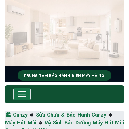
TRUNG TÂM BẢO HÀNH ĐIỆN MÁY HÀ NỘI
SỬA CHỮA & BẢO HÀNH
CANZY
Tốc Độ Tối Đa • Chất Lượng Tối Ưu • Chi Phí Tối
🏛️
Canzy
⇒
Sửa Chữa & Bảo Hành Canzy
⇒
Thiểu
Máy Hút Mùi
⇒
Vệ Sinh Bảo Dưỡng Máy Hút Mùi