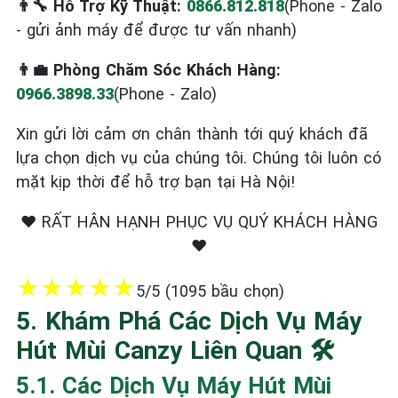
👨‍🔧 Hỗ Trợ Kỹ Thuật:
0866.812.818
(Phone - Zalo
- gửi ảnh máy để được tư vấn nhanh)
👨‍💼 Phòng Chăm Sóc Khách Hàng:
0966.3898.33
(Phone - Zalo)
Xin gửi lời cảm ơn chân thành tới quý khách đã
lựa chọn dịch vụ của chúng tôi. Chúng tôi luôn có
mặt kịp thời để hỗ trợ bạn tại Hà Nội!
❤️ RẤT HÂN HẠNH PHỤC VỤ QUÝ KHÁCH HÀNG
❤️
★
★
★
★
★
5/5 (1095 bầu chọn)
5. Khám Phá Các Dịch Vụ Máy
Hút Mùi Canzy Liên Quan 🛠️
5.1. Các Dịch Vụ Máy Hút Mùi